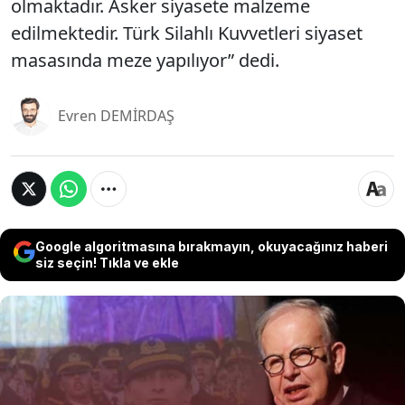
olmaktadır. Asker siyasete malzeme
edilmektedir. Türk Silahlı Kuvvetleri siyaset
masasında meze yapılıyor” dedi.
Evren DEMİRDAŞ
Google algoritmasına bırakmayın, okuyacağınız haberi
siz seçin! Tıkla ve ekle
Teğmenlere yönelik inceleme başlatılması ve bazı
teğmenlerin ihraç talebiyle Yüksek Disiplin
Kurulu'na sevk edildikleri tebliğ edilmesine ilişkin
olarak Emekli Tümamiral Doç. Dr. Cihat Yaycı, “Bu