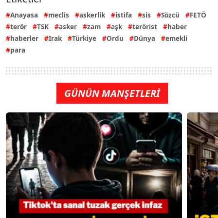
Anayasa
meclis
askerlik
istifa
sis
Sözcü
FETÖ
terör
TSK
asker
zam
aşk
terörist
haber
haberler
Irak
Türkiye
Ordu
Dünya
emekli
para
GÜNÜN MANŞETLERİ