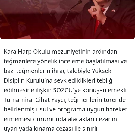
olay da, maalesef iktidar muhalefet mücadelesine
dönüşmüştür. Olan askere ve TSK’ya olmaktadır.
Asker siyasete malzeme edilmektedir. Türk Silahlı
Kuvvetleri siyaset masasında meze yapılıyor” dedi.
Kara Harp Okulu mezuniyetinin ardından
teğmenlere yönelik inceleme başlatılması ve
bazı teğmenlerin ihraç talebiyle Yüksek
Disiplin Kurulu'na sevk edildikleri tebliğ
edilmesine ilişkin SÖZCÜ'ye konuşan emekli
Tümamiral Cihat Yaycı, teğmenlerin törende
belirlenmiş usul ve programa uygun hareket
etmemesi durumunda alacakları cezanın
uyarı yada kınama cezası ile sınırlı