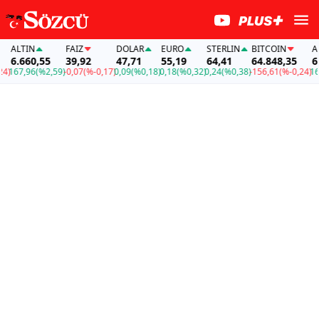
LTIN
FAİZ
DOLAR
EURO
STERLIN
BITCOIN
ALTI
.660,55
39,92
47,71
55,19
64,41
64.848,35
6.66
67,96
(%2,59)
-0,07
(%-0,17)
0,09
(%0,18)
0,18
(%0,32)
0,24
(%0,38)
-156,61
(%-0,24)
167,9