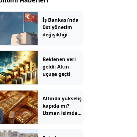
onomi Haberleri
İş Bankası'nda
üst yönetim
değişikliği
Beklenen veri
geldi: Altın
uçuşa geçti
Altında yükseliş
kapıda mı?
Uzman isimden
ezber bozan
tahmin!