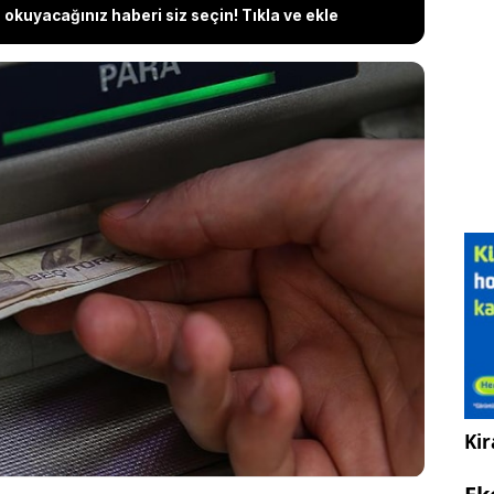
okuyacağınız haberi siz seçin! Tıkla ve ekle
ilgilendiren haber Cumhurbaşkanı Yardımcısı
di. Yılmaz, örtülü bir şekilde emekliye zam
dı. Yılmaz, "Otomatik sistem var, artışlar ona göre
n neyse o yansıtılıyor. En düşük emekli aylığına
ekeni yapacaktır. Enflasyon neyse bunu mutlaka
, memuru enflasyona ezdirmiyoruz” diye konuştu.
Kir