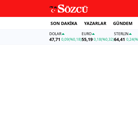
SON DAKİKA
YAZARLAR
GÜNDEM
DOLAR
EURO
STERLIN
47,71
55,19
64,41
0,09
(%0,18)
0,18
(%0,32)
0,24
(%