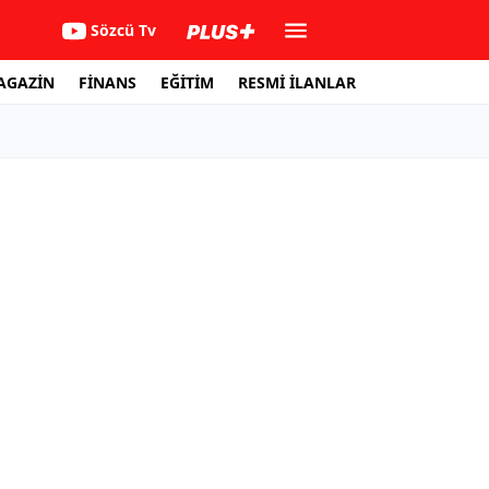
Sözcü Tv
AGAZİN
FİNANS
EĞİTİM
RESMİ İLANLAR