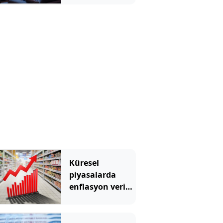
Küresel
piyasalarda
enflasyon verisi
öncesi
hareketlilik