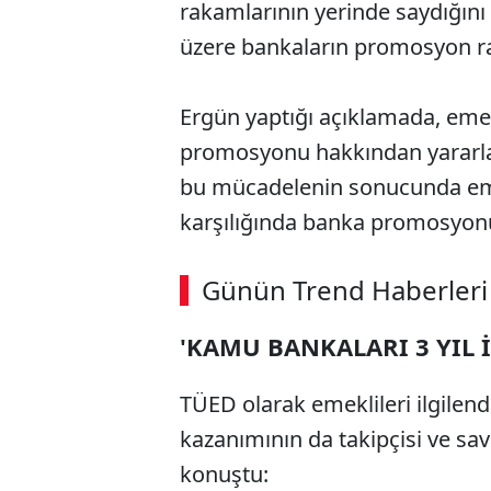
rakamlarının yerinde saydığını
üzere bankaların promosyon ra
Ergün yaptığı açıklamada, emekl
promosyonu hakkından yararlanm
bu mücadelenin sonucunda emekl
karşılığında banka promosyonu
Günün Trend Haberleri
'KAMU BANKALARI 3 YIL İ
TÜED olarak emeklileri ilgile
kazanımının da takipçisi ve sa
konuştu: