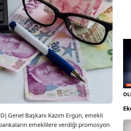
rındaki artışlara karşın bankaların emeklilere
osyon rakamlarının yerinde saydığını belirten
 Kazım Ergün "Başta kamu bankaları olmak üzere
mosyon rakamlarını yükseltmeli" dedi.
OLE
Ek
ED) Genel Başkanı Kazım Ergün, emekli
 bankaların emeklilere verdiği promosyon