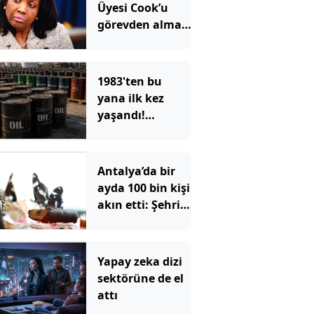
Üyesi Cook’u
görevden alma
girişimini
yeniden başlattı
1983'ten bu
yana ilk kez
yaşandı!
ABD'nin devasa
depoları hızla
eriyor
Antalya’da bir
ayda 100 bin kişi
akın etti: Şehrin
ortasındaki
tropikal cennet
Yapay zeka dizi
sektörüne de el
attı