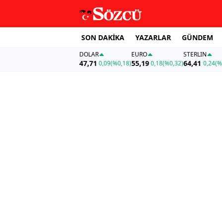
SON DAKİKA
YAZARLAR
GÜNDEM
DOLAR
EURO
STERLIN
47,71
55,19
64,41
0,09
(%0,18)
0,18
(%0,32)
0,24
(%