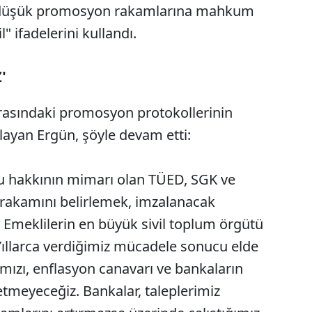
in düşük promosyon rakamlarına mahkum
l" ifadelerini kullandı.
'
arasındaki promosyon protokollerinin
ulayan Ergün, şöyle devam etti:
 hakkının mimarı olan TÜED, SGK ve
 rakamını belirlemek, imzalanacak
. Emeklilerin en büyük sivil toplum örgütü
Yıllarca verdiğimiz mücadele sonucu elde
ızı, enflasyon canavarı ve bankaların
meyeceğiz. Bankalar, taleplerimiz