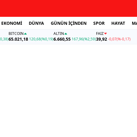
EKONOMİ
DÜNYA
GÜNÜN İÇİNDEN
SPOR
HAYAT
M
BITCOIN
ALTIN
FAİZ
65.021,18
6.660,55
39,92
0,38)
120,68
(%0,19)
167,96
(%2,59)
-0,07
(%-0,17)