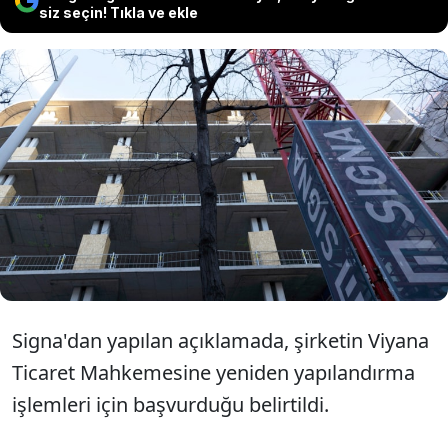
siz seçin! Tıkla ve ekle
Avusturyalı emlak firması Signa'nın en
büyük iştiraki Signa Prime Selection
AG'nin de iflas başvurusunda
bulunduğu duyuruldu.
Signa'dan yapılan açıklamada, şirketin Viyana
Ticaret Mahkemesine yeniden yapılandırma
işlemleri için başvurduğu belirtildi.