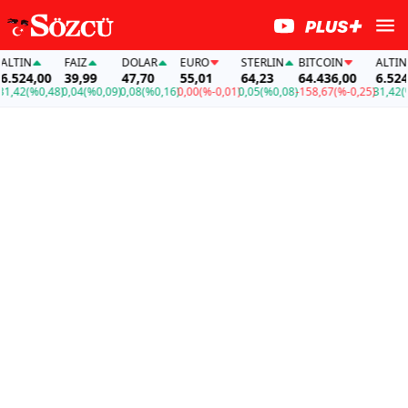
IN
FAİZ
DOLAR
EURO
STERLIN
BITCOIN
ALTIN
524,00
39,99
47,70
55,01
64,23
64.436,00
6.524,00
42
(%0,48)
0,04
(%0,09)
0,08
(%0,16)
0,00
(%-0,01)
0,05
(%0,08)
-158,67
(%-0,25)
31,42
(%0,