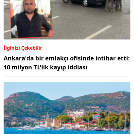
İlginizi Çekebilir
Ankara'da bir emlakçı ofisinde intihar etti:
10 milyon TL'lik kayıp iddiası