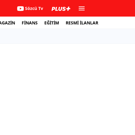
Sözcü Tv
AGAZİN
FİNANS
EĞİTİM
RESMİ İLANLAR