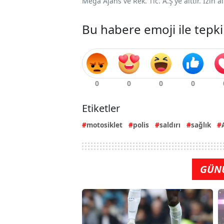
Mega Ajans ve Rek. Tic. A.Ş'ye aittir. İzin
Bu habere emoji ile tepki
Etiketler
motosiklet
polis
saldırı
sağlık
GÜN