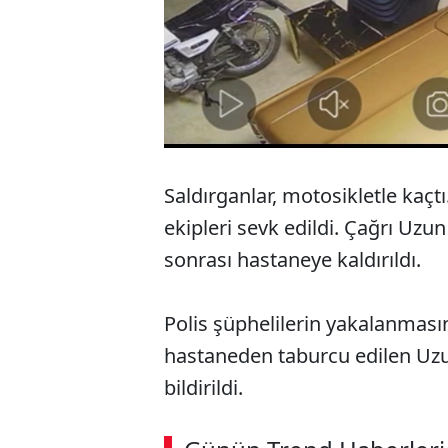
Saldırganlar, motosikletle kaçtı
ekipleri sevk edildi. Çağrı Uzu
sonrası hastaneye kaldırıldı.
Polis şüphelilerin yakalanması
hastaneden taburcu edilen Uzu
bildirildi.
ABERİ OKU
➜