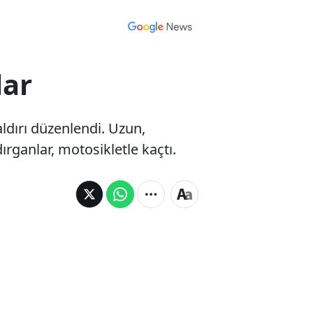
lar
aldırı düzenlendi. Uzun,
ganlar, motosikletle kaçtı.