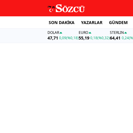
SON DAKİKA
YAZARLAR
GÜNDEM
DOLAR
EURO
STERLIN
47,71
55,19
64,41
0,09
(%0,18)
0,18
(%0,32)
0,24
(%