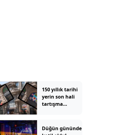
aldı
150 yıllık tarihi
yerin son hali
tartışma
konusu oldu:
Çiçek
Pasajı'ndaki
Düğün gününde
görüntü tepki