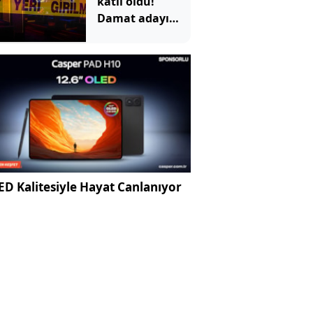
katil oldu!
çekti
Damat adayı
dünyaevi yerine
cezaevine girdi
D Kalitesiyle Hayat Canlanıyor