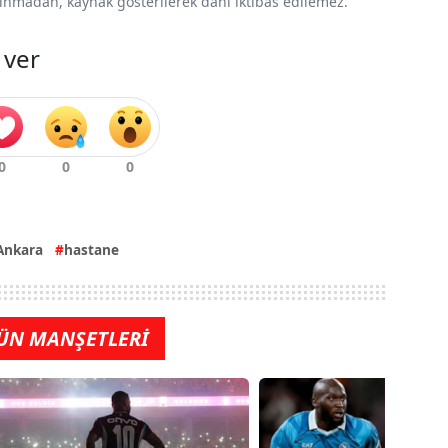
 alınmadan, kaynak gösterilerek dahi iktibas edilemez.
 ver
Ankara
hastane
ÜN MANŞETLERİ