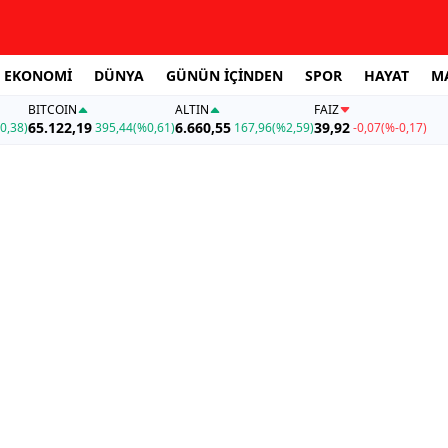
EKONOMİ
DÜNYA
GÜNÜN İÇİNDEN
SPOR
HAYAT
M
BITCOIN
ALTIN
FAİZ
65.122,19
6.660,55
39,92
0,38)
395,44
(%0,61)
167,96
(%2,59)
-0,07
(%-0,17)