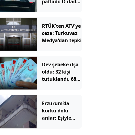
patladı: O ifade
de kurtaramadı
RTÜK'ten ATV'ye
ceza: Turkuvaz
Medya'dan tepki
Dev şebeke ifşa
oldu: 32 kişi
tutuklandı, 687
kişinin
vatandaşlığı
iptal edilecek
Erzurum’da
korku dolu
anlar: Eşiyle
barışmak için 2
çocuğunu rehin