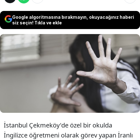
Google algoritmasına bırakmayın, okuyacağınız haberi
siz seçin! Tıkla ve ekle
İstanbul Çekmeköy'de özel bir okulda ''çok
sayıda çocuğa cinsel istismarda bulunduğu''
iddia edilen İranlı öğretmen B.G., tutuklandı.
Okul idaresi hakkında da "suçu bildirmeme"
ve "kaçak işçi çalıştırmaktan'' işlem yapıldı.
İstanbul Çekmeköy'de özel bir okulda
İngilizce öğretmeni olarak görev yapan İranlı