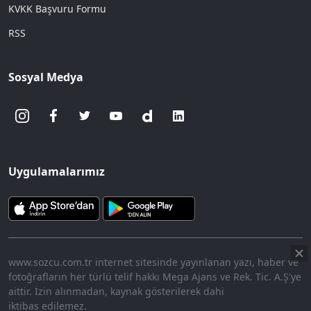
KVKK Başvuru Formu
RSS
Sosyal Medya
Uygulamalarımız
www.sozcu.com.tr internet sitesinde yayınlanan yazı, haber ve
fotoğrafların her türlü telif hakkı Mega Ajans ve Rek. Tic. A.Ş'ye
aittir. İzin alınmadan, kaynak gösterilerek dahi
iktibas edilemez.