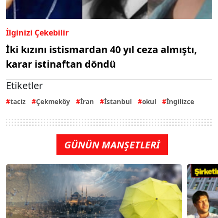
İlginizi Çekebilir
İki kızını istismardan 40 yıl ceza almıştı,
karar istinaftan döndü
Etiketler
taciz
Çekmeköy
İran
İstanbul
okul
İngilizce
GÜNÜN MANŞETLERİ