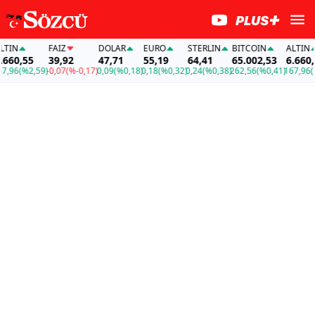
FAİZ
DOLAR
EURO
STERLIN
BITCOIN
ALTIN
0,55
39,92
47,71
55,19
64,41
65.002,53
6.660,55
6
(%2,59)
-0,07
(%-0,17)
0,09
(%0,18)
0,18
(%0,32)
0,24
(%0,38)
262,56
(%0,41)
167,96
(%2,5