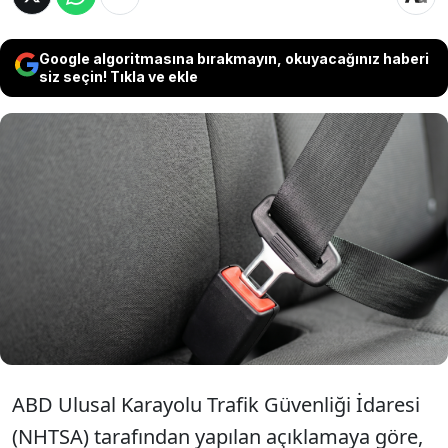
Google algoritmasına bırakmayın, okuyacağınız haberi
siz seçin! Tıkla ve ekle
Ford Motor Company, emniyet kemeri gergi
sistemindeki bir arıza gerekçesiyle Amerika
Birleşik Devletleri genelinde yaklaşık 420
bine yakın aracını geri çağıracağını
duyurdu.
ABD Ulusal Karayolu Trafik Güvenliği İdaresi
(NHTSA) tarafından yapılan açıklamaya göre,