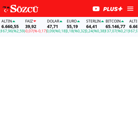
LTIN
FAİZ
DOLAR
EURO
STERLIN
BITCOIN
ALTIN
.660,55
39,92
47,71
55,19
64,41
65.146,77
6.660,
7,96
(%2,59)
-0,07
(%-0,17)
0,09
(%0,18)
0,18
(%0,32)
0,24
(%0,38)
137,07
(%0,21)
167,96
(