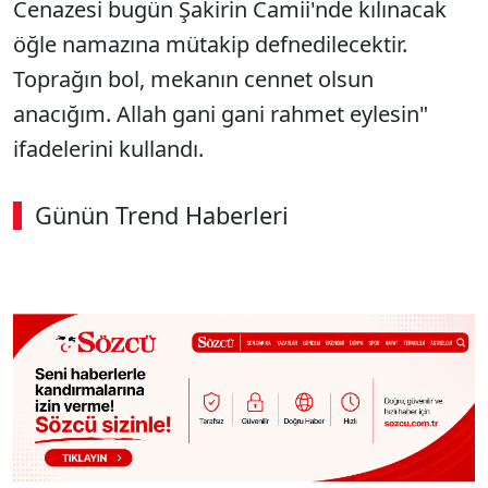
Cenazesi bugün Şakirin Camii'nde kılınacak
öğle namazına mütakip defnedilecektir.
Toprağın bol, mekanın cennet olsun
anacığım. Allah gani gani rahmet eylesin"
ifadelerini kullandı.
Günün Trend Haberleri
00:02
/ 08:06
Sesi Aç