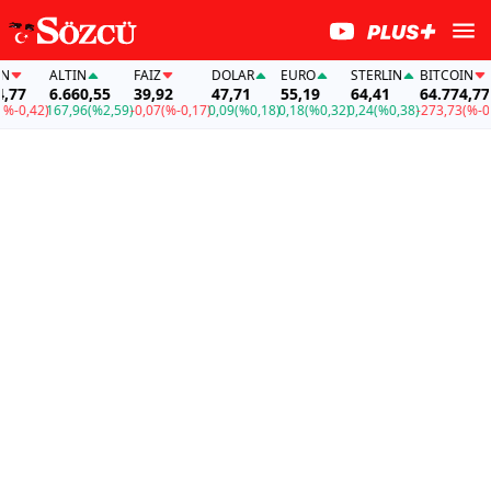
ALTIN
FAİZ
DOLAR
EURO
STERLIN
BITCOIN
7
6.660,55
39,92
47,71
55,19
64,41
64.774,77
0,42)
167,96
(%2,59)
-0,07
(%-0,17)
0,09
(%0,18)
0,18
(%0,32)
0,24
(%0,38)
-273,73
(%-0,42