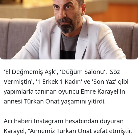
Oyuncu Emre Karayel'in
annesi Türkan Onat hayatını
kaybetti.
'El Değmemiş Aşk', 'Düğüm Salonu', 'Söz
Vermiştin', '1 Erkek 1 Kadın' ve 'Son Yaz' gibi
yapımlarla tanınan oyuncu Emre Karayel'in
annesi Türkan Onat yaşamını yitirdi.
Acı haberi Instagram hesabından duyuran
Karayel, "Annemiz Türkan Onat vefat etmiştir.