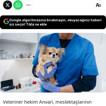
Google algoritmasına bırakmayın, okuyacağınız haberi
siz seçin! Tıkla ve ekle
Köpek sahipleri için veterinerlerden gelen yeni
bir uyarı sosyal medyada gündem oldu.
TikTok'ta paylaşımlarıyla tanınan veteriner
hekim Amir Anvari, yaptığı açıklamada en çok
ısıran köpek cinsinin Chihuahua olduğunu
söyledi.
Veteriner hekim Anvari, meslektaşlarının