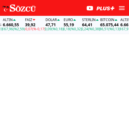
LTIN
FAİZ
DOLAR
EURO
STERLIN
BITCOIN
ALTIN
.660,55
39,92
47,71
55,19
64,41
65.075,44
6.660,
67,96
(%2,59)
-0,07
(%-0,17)
0,09
(%0,18)
0,18
(%0,32)
0,24
(%0,38)
86,51
(%0,13)
167,96
(