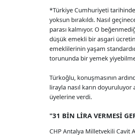
*Türkiye Cumhuriyeti tarihinde 
yoksun bırakıldı. Nasıl geçine
parası kalmıyor. O beğenmediğin
düşük emekli bir asgari ücretin 
emeklilerinin yaşam standardıd
torununda bir yemek yiyebilmes
Türkoğlu, konuşmasının ardınd
lirayla nasıl karın doyuruluyor
üyelerine verdi.
"31 BİN LİRA VERMESİ GE
CHP Antalya Milletvekili Cavit A