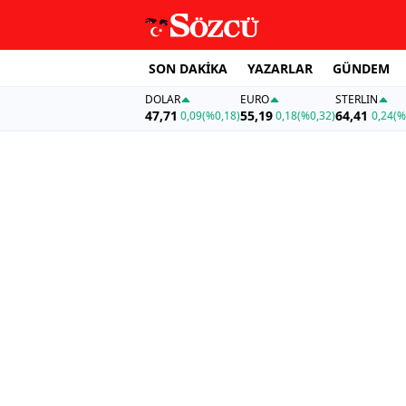
SON DAKİKA
YAZARLAR
GÜNDEM
DOLAR
EURO
STERLIN
47,71
55,19
64,41
0,09
(%0,18)
0,18
(%0,32)
0,24
(%