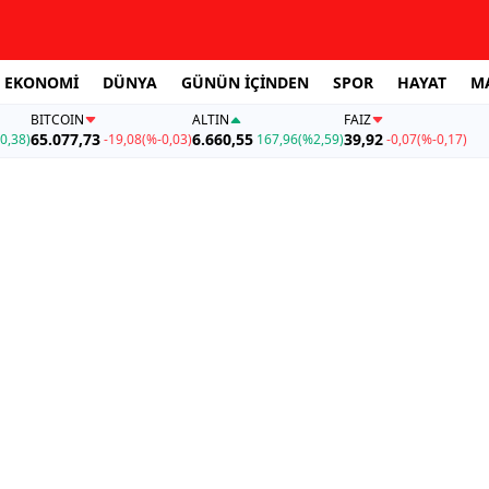
EKONOMİ
DÜNYA
GÜNÜN İÇİNDEN
SPOR
HAYAT
M
BITCOIN
ALTIN
FAİZ
65.077,73
6.660,55
39,92
0,38)
-19,08
(%-0,03)
167,96
(%2,59)
-0,07
(%-0,17)