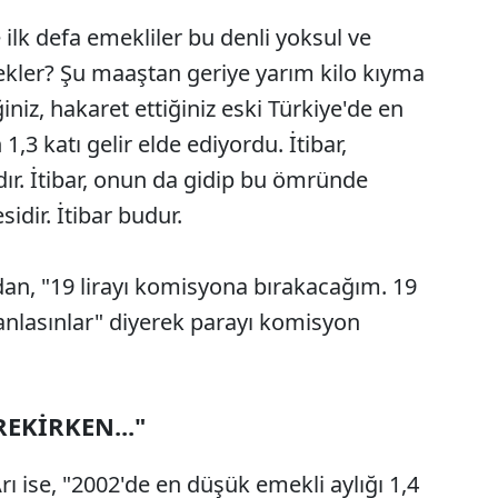
ilk defa emekliler bu denli yoksul ve
cekler? Şu maaştan geriye yarım kilo kıyma
iz, hakaret ettiğiniz eski Türkiye'de en
1,3 katı gelir elde ediyordu. İtibar,
ır. İtibar, onun da gidip bu ömründe
idir. İtibar budur.
an, "19 lirayı komisyona bırakacağım. 19
 anlasınlar" diyerek parayı komisyon
REKİRKEN..."
rı ise, "2002'de en düşük emekli aylığı 1,4