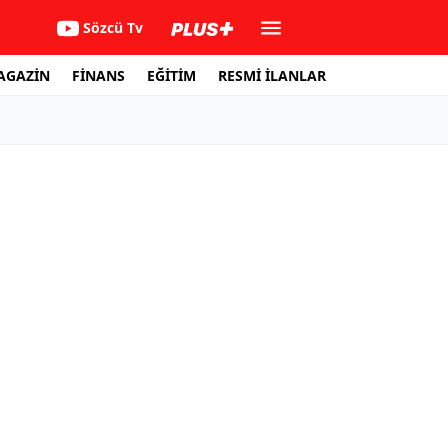
Sözcü Tv
AGAZİN
FİNANS
EĞİTİM
RESMİ İLANLAR