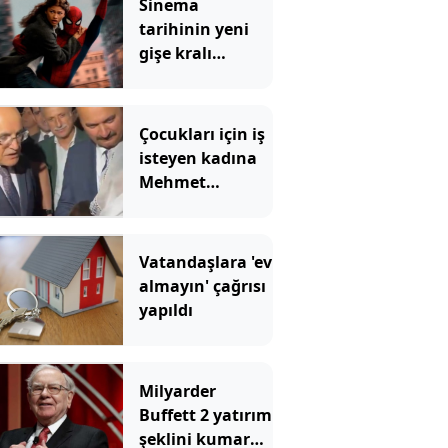
Sinema
tarihinin yeni
gişe kralı
Örümcek Adam
rekoru yıktı
geçti
Çocukları için iş
isteyen kadına
Mehmet
Şimşek'ten
Kürtçe cevap
Vatandaşlara 'ev
almayın' çağrısı
yapıldı
Milyarder
Buffett 2 yatırım
şeklini kumara