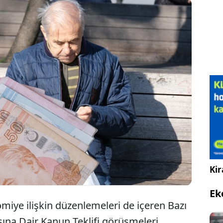
En düşük emekli aylığını 12 bin 500 liradan 14 bin
469 liraya yükseltilmesini düzenleyen kanun teklifi
Meclis'te kabul edildi.
Kir
Ek
ye ilişkin düzenlemeleri de içeren Bazı
ına Dair Kanun Teklifi görüşmeleri