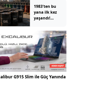
1983'ten bu
yana ilk kez
yaşandı!
ABD'nin devasa
depoları hızla
eriyor
alibur G915 Slim ile Güç Yanında