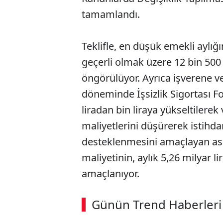
tamamlandı.
Teklifle, en düşük emekli ayl
geçerli olmak üzere 12 bin 500 
öngörülüyor. Ayrıca işverene ve
döneminde İşsizlik Sigortası F
liradan bin liraya yükseltilere
maliyetlerini düşürerek istihd
desteklenmesini amaçlayan asg
maliyetinin, aylık 5,26 milyar lir
amaçlanıyor.
ABERİ OKU
➜
Günün Trend Haberleri
00:02
/ 08:06