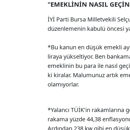
"EMEKLİNİN NASIL GEÇİ
İYİ Parti Bursa Milletvekili Sel
düzenlemenin kabulü öncesi ya
*Bu kanun en düşük emekli aylı
liraya yükseltiyor. Ben bankama
emeklinin bu para ile nasıl geç
ki kiralar. Malumunuz artık eme
olamıyorlar.
*Yalancı TÜİK'in rakamlarına g
rakama yüzde 44,38 enflasyonu d
Ardından 238 kw gibi en düşük 