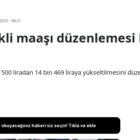
2025 - 08:21
li maaşı düzenlemesi 
 500 liradan 14 bin 469 liraya yükseltilmesini düz
okuyacağınız haberi siz seçin! Tıkla ve ekle