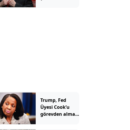
benzetti ve tüm
yatırımcılara
aynı mesajı
verdi
Trump, Fed
Üyesi Cook’u
görevden alma
girişimini
yeniden başlattı