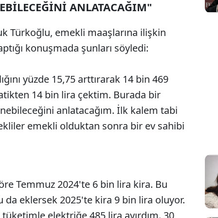
NEBİLECEĞİNİ ANLATACAĞIM"
Sesi Aç
çuk Türkoğlu, emekli maaşlarına ilişkin
ptığı konuşmada şunları söyledi:
ğını yüzde 15,75 arttırarak 14 bin 469
tikten 14 bin lira çektim. Burada bir
inebileceğini anlatacağım. İlk kalem tabi
kliler emekli olduktan sonra bir ev sahibi
öre Temmuz 2024'te 6 bin lira kira. Bu
a eklersek 2025'te kira 9 bin lira oluyor.
tüketimle elektriğe 485 lira ayırdım. 30