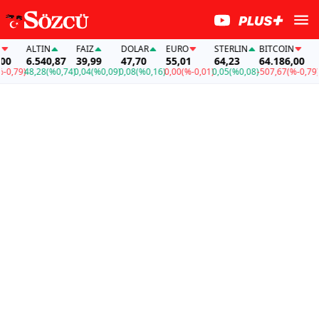
ALTIN
FAİZ
DOLAR
EURO
STERLIN
BITCOIN
A
0
6.540,87
39,99
47,70
55,01
64,23
64.186,00
6
0,79)
48,28
(%0,74)
0,04
(%0,09)
0,08
(%0,16)
0,00
(%-0,01)
0,05
(%0,08)
-507,67
(%-0,79)
48