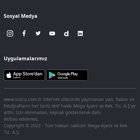
Sosyal Medya
Uygulamalarımız
www.sozcu.com.tr internet sitesinde yayınlanan yazı, haber ve
fotoğrafların her türlü telif hakkı Mega Ajans ve Rek. Tic. A.Ş'ye
aittir. İzin alınmadan, kaynak gösterilerek dahi
iktibas edilemez.
Copyright © 2023 - Tüm hakları saklıdır. Mega Ajans ve Rek.
Tic. A.Ş.