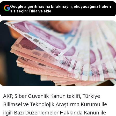
Google algoritmasına bırakmayın, okuyacağınız haberi
siz seçin! Tıkla ve ekle
En düşük emekli maaşını 14 bin 469 liraya
çıkaran düzenleme Meclis'e sunuldu. Kanun
teklifinde ayrıca işverenlere bin liralık
asgari ücret desteği sağlanması da yer
alıyor.
AKP, Siber Güvenlik Kanun teklifi, Türkiye
Bilimsel ve Teknolojik Araştırma Kurumu ile
ilgili Bazı Düzenlemeler Hakkında Kanun ile