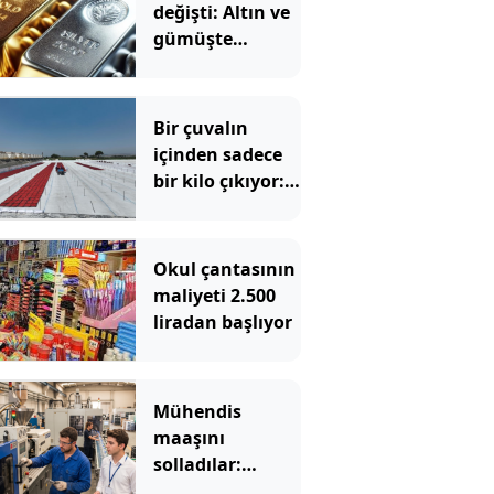
değişti: Altın ve
gümüşte
yılbaşından beri
böylesi
görülmedi
Bir çuvalın
içinden sadece
bir kilo çıkıyor:
Kilosu bin
liradan satılıyor
Okul çantasının
maliyeti 2.500
liradan başlıyor
Mühendis
maaşını
solladılar:
Çalışacak