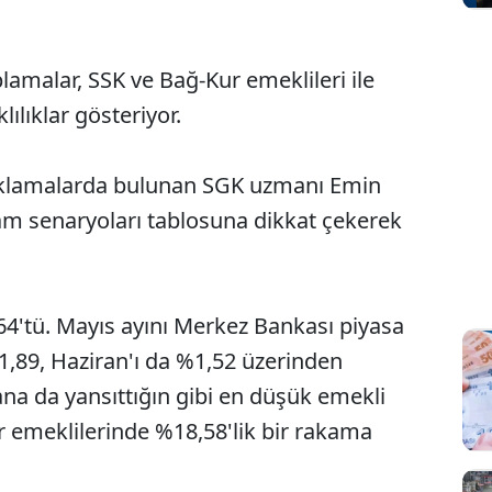
amalar, SSK ve Bağ-Kur emeklileri ile
ılıklar gösteriyor.
çıklamalarda bulunan SGK uzmanı Emin
zam senaryoları tablosuna dikkat çekerek
4'tü. Mayıs ayını Merkez Bankası piyasa
%1,89, Haziran'ı da %1,52 üzerinden
na da yansıttığın gibi en düşük emekli
ur emeklilerinde %18,58'lik bir rakama