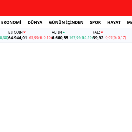
EKONOMİ
DÜNYA
GÜNÜN İÇİNDEN
SPOR
HAYAT
M
BITCOIN
ALTIN
FAİZ
64.944,01
6.660,55
39,92
0,38)
-65,99
(%-0,10)
167,96
(%2,59)
-0,07
(%-0,17)