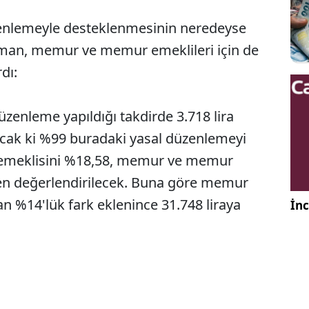
zenlemeyle desteklenmesinin neredeyse
man, memur ve memur emeklileri için de
dı:
 düzenleme yapıldığı takdirde 3.718 lira
acak ki %99 buradaki yasal düzenlemeyi
 emeklisini %18,58, memur ve memur
en değerlendirilecek. Buna göre memur
an %14'lük fark eklenince 31.748 liraya
İnc