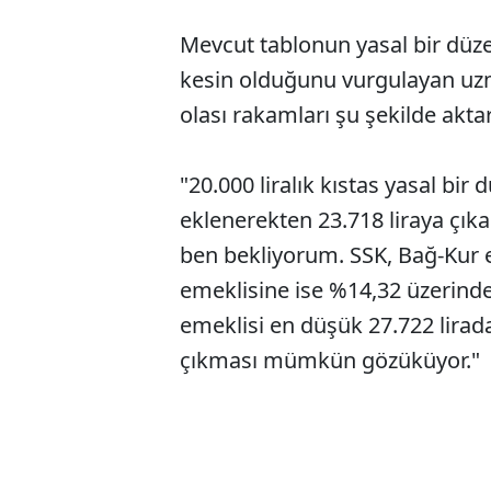
Mevcut tablonun yasal bir dü
kesin olduğunu vurgulayan uz
olası rakamları şu şekilde aktar
"20.000 liralık kıstas yasal bir
eklenerekten 23.718 liraya çık
ben bekliyorum. SSK, Bağ-Kur
emeklisine ise %14,32 üzerind
emeklisi en düşük 27.722 lirad
çıkması mümkün gözüküyor."