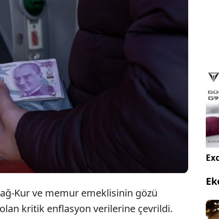
emekli ve memurun kilitlendiği kritik enflasyon
sinde, en düşük emekli maaşına dair kulis
zdı. SGK uzmanı, masadaki son oranları, enflasyon
ve yeni maaş formüllerini tek tek açıkladı.
Exc
Ek
 Bağ-Kur ve memur emeklisinin gözü
olan kritik enflasyon verilerine çevrildi.