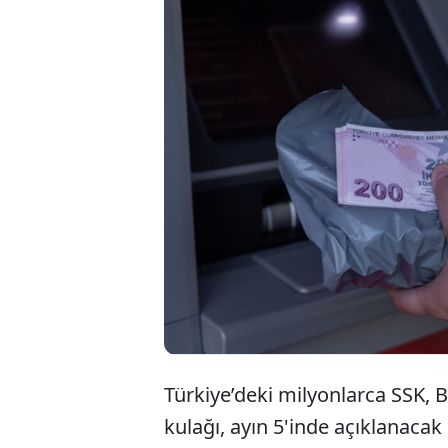
Milyonlarca 
verileri önce
rakamları sı
tahminlerini 
Türkiye’deki milyonlarca SSK,
kulağı, ayın 5'inde açıklanacak 