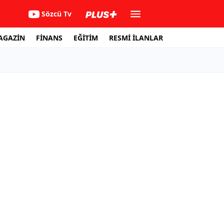
Sözcü Tv
AGAZİN
FİNANS
EĞİTİM
RESMİ İLANLAR