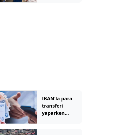
eleman
bulamayınca
kıymete bindi
IBAN'la para
transferi
yaparken
dikkat: Bu
hatayı bankalar
bile