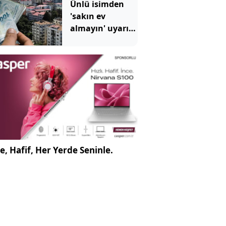
Ünlü isimden
düzeltemiyor
'sakın ev
almayın' uyarısı:
Bir yatırım
aracına işaret
etti
e, Hafif, Her Yerde Seninle.