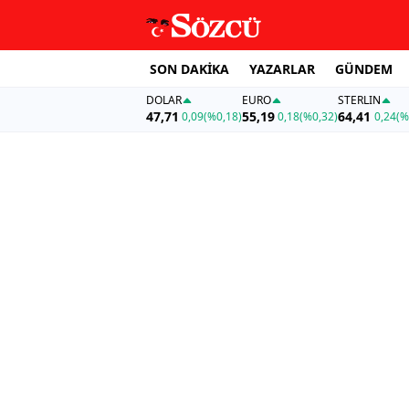
SON DAKİKA
YAZARLAR
GÜNDEM
DOLAR
EURO
STERLIN
47,71
55,19
64,41
0,09
(%0,18)
0,18
(%0,32)
0,24
(%