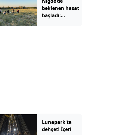
Niğde'de
beklenen hasat
başladı:
Kadınların yeni
gelir kapısı oldu
Lunapark'ta
dehşet! İçeri