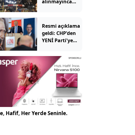
alınmayınca
kurşun
yağdırdılar!
Resmi açıklama
geldi: CHP'den
YENİ Parti'ye
kaç belediye
başkanı geçti?
e, Hafif, Her Yerde Seninle.