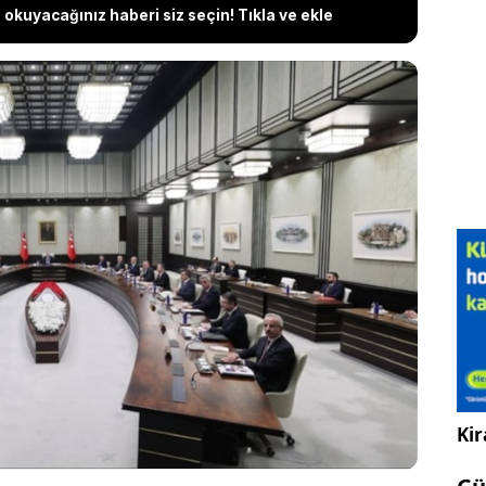
okuyacağınız haberi siz seçin! Tıkla ve ekle
n, yeni yılın ilk Kabine Toplantısı'nı Saray'da
plantıda memur maaşları ve emekli aylıklarına
in yeniden masaya yatırılması bekleniyor. Kritik
 emeklilerin ek zam taleplerinin yanı sıra, en
a yapılması planlanan iyileştirmelere ilişkin
ınması öngörülüyor.
Kir