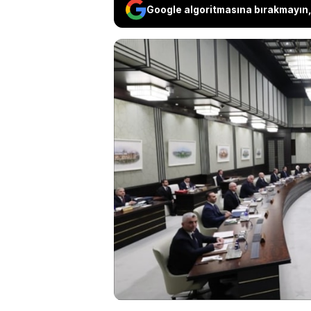
Google algoritmasına bırakmayın, 
Cumhurbaşkanı Erdoğa
gerçekleştirecek. To
yönelik düzenlemeler
toplantıda, memur ve
düşük emekli maaşınd
önemli kararların al