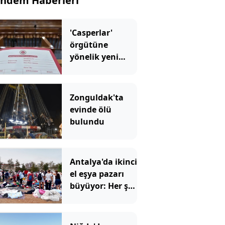
ndem Haberleri
'Casperlar'
örgütüne
yönelik yeni
dava
Zonguldak'ta
evinde ölü
bulundu
Antalya'da ikinci
el eşya pazarı
büyüyor: Her şey
ucuza satılıyor