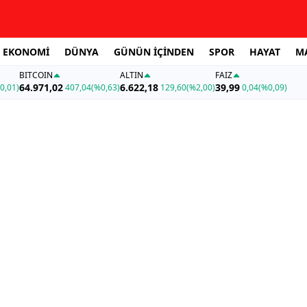
EKONOMİ
DÜNYA
GÜNÜN İÇİNDEN
SPOR
HAYAT
M
BITCOIN
ALTIN
FAİZ
64.971,02
6.622,18
39,99
0,01)
407,04
(%0,63)
129,60
(%2,00)
0,04
(%0,09)