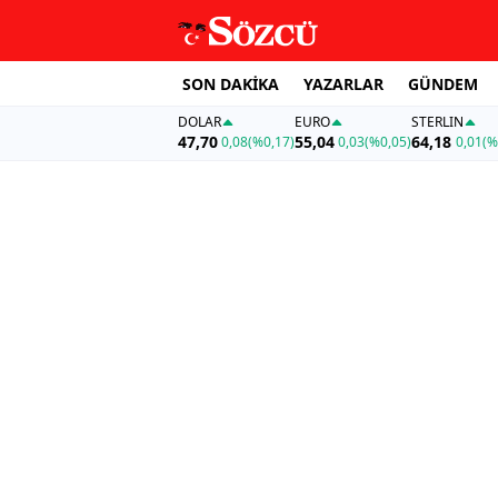
SON DAKİKA
YAZARLAR
GÜNDEM
DOLAR
EURO
STERLIN
47,70
55,04
64,18
0,08
(%0,17)
0,03
(%0,05)
0,01
(%