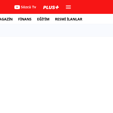
Sözcü Tv
AGAZİN
FİNANS
EĞİTİM
RESMİ İLANLAR