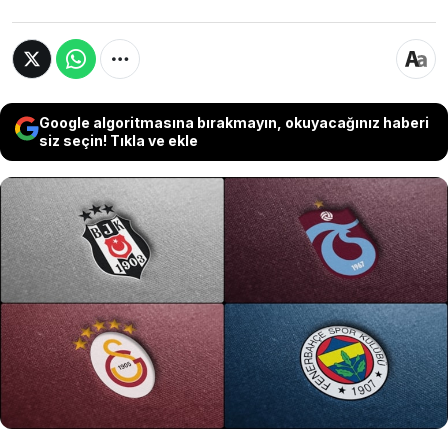
Google algoritmasına bırakmayın, okuyacağınız haberi
siz seçin! Tıkla ve ekle
Beşiktaş, Fenerbahçe, Galatasaray ve
Trabzonspor son 10 yılda gelirlerinden yüzde
32 fazla harcama yaparak toplamda 1 milyar
609 milyon euro zarar etti. Fenerbahçe, 501
milyon euro ile en fazla açık veren kulüp oldu.