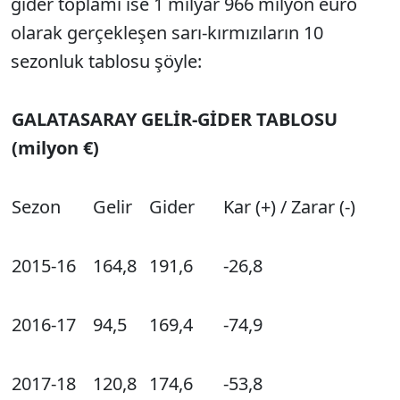
gider toplamı ise 1 milyar 966 milyon euro
olarak gerçekleşen sarı-kırmızıların 10
sezonluk tablosu şöyle:
GALATASARAY GELİR-GİDER TABLOSU
(milyon €)
Sezon
Gelir
Gider
Kar (+) / Zarar (-)
2015-16
164,8
191,6
-26,8
2016-17
94,5
169,4
-74,9
2017-18
120,8
174,6
-53,8