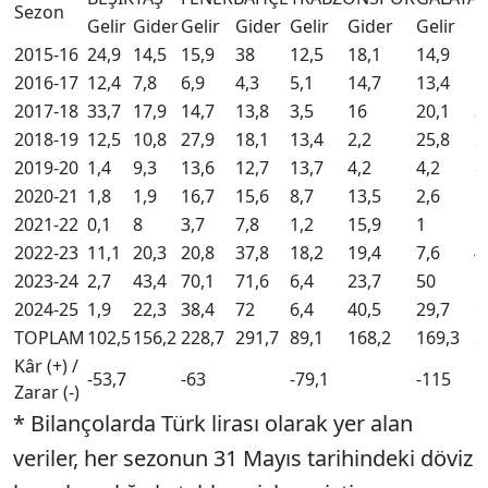
Sezon
Gelir
Gider
Gelir
Gider
Gelir
Gider
Gelir
G
2015-16
24,9
14,5
15,9
38
12,5
18,1
14,9
1
2016-17
12,4
7,8
6,9
4,3
5,1
14,7
13,4
1
2017-18
33,7
17,9
14,7
13,8
3,5
16
20,1
3
2018-19
12,5
10,8
27,9
18,1
13,4
2,2
25,8
2
2019-20
1,4
9,3
13,6
12,7
13,7
4,2
4,2
8
2020-21
1,8
1,9
16,7
15,6
8,7
13,5
2,6
1
2021-22
0,1
8
3,7
7,8
1,2
15,9
1
1
2022-23
11,1
20,3
20,8
37,8
18,2
19,4
7,6
4
2023-24
2,7
43,4
70,1
71,6
6,4
23,7
50
5
2024-25
1,9
22,3
38,4
72
6,4
40,5
29,7
6
TOPLAM
102,5
156,2
228,7
291,7
89,1
168,2
169,3
2
Kâr (+) /
-53,7
-63
-79,1
-115
Zarar (-)
* Bilançolarda Türk lirası olarak yer alan
veriler, her sezonun 31 Mayıs tarihindeki döviz