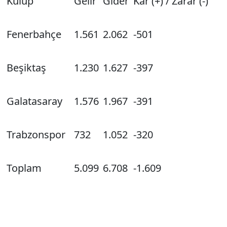
Kulüp
Gelir
Gider
Kar (+) / Zarar (-)
Fenerbahçe
1.561
2.062
-501
Beşiktaş
1.230
1.627
-397
Galatasaray
1.576
1.967
-391
Trabzonspor
732
1.052
-320
Toplam
5.099
6.708
-1.609