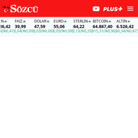
FAİZ
DOLAR
EURO
STERLIN
BITCOIN
ALTIN
FAİZ
42
39,99
47,59
55,06
64,22
64.867,40
6.526,42
39,
,47)
0,04
(%0,09)
0,03
(%0,06)
0,05
(%0,09)
0,13
(%0,20)
615,31
(%0,96)
30,34
(%0,47)
0,04