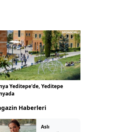
ya Yeditepe'de, Yeditepe
nyada
gazin Haberleri
Aslı