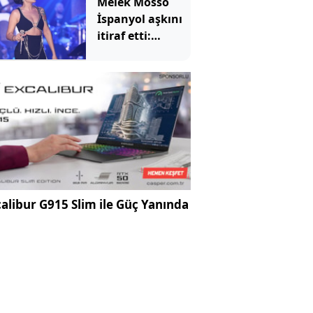
Melek Mosso
İspanyol aşkını
itiraf etti:
Nazara inandığı
için detay
vermedi
alibur G915 Slim ile Güç Yanında