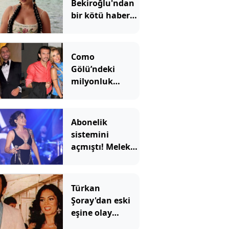
Bekiroğlu'ndan
bir kötü haber
daha
Como
Gölü’ndeki
milyonluk
düğünün
ardından dava
şoku: Reçber
Abonelik
çiftinden Ata
sistemini
Demirağ’a
açmıştı! Melek
tahliye davası
Mosso'nun
kazancı ortaya
çıktı
Türkan
Şoray'dan eski
eşine olay
yorum: Cihan