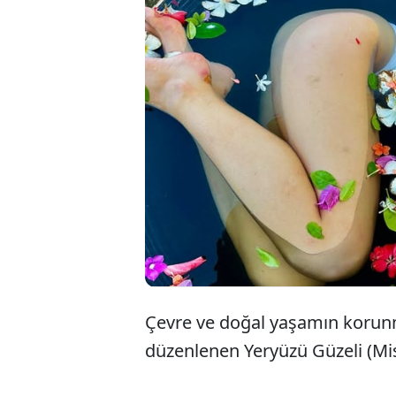
Çevre ve 
düzenlene
Avustralya
olmak ist
Çevre ve doğal yaşamın korunm
düzenlenen Yeryüzü Güzeli (Miss