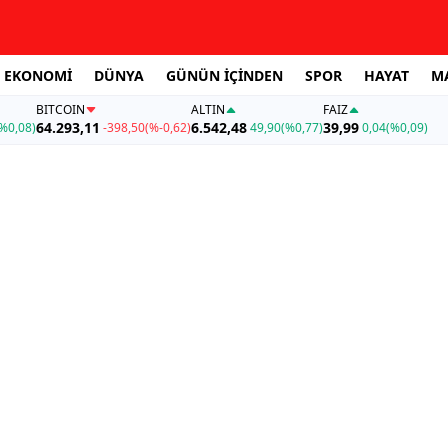
EKONOMİ
DÜNYA
GÜNÜN İÇİNDEN
SPOR
HAYAT
M
BITCOIN
ALTIN
FAİZ
64.293,11
6.542,48
39,99
%0,08)
-398,50
(%-0,62)
49,90
(%0,77)
0,04
(%0,09)