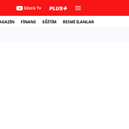
Sözcü Tv
AGAZİN
FİNANS
EĞİTİM
RESMİ İLANLAR