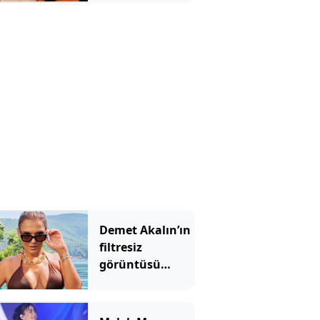
Ünal'dan yanıt
gecikmedi
Demet Akalın’ın
filtresiz
görüntüsü
sosyal medyada
gündem oldu