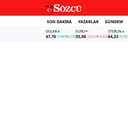
SON DAKİKA
YAZARLAR
GÜNDEM
DOLAR
EURO
STERLIN
47,70
55,00
64,23
0,08
(%0,16)
-0,01
(%-0,02)
0,05
(