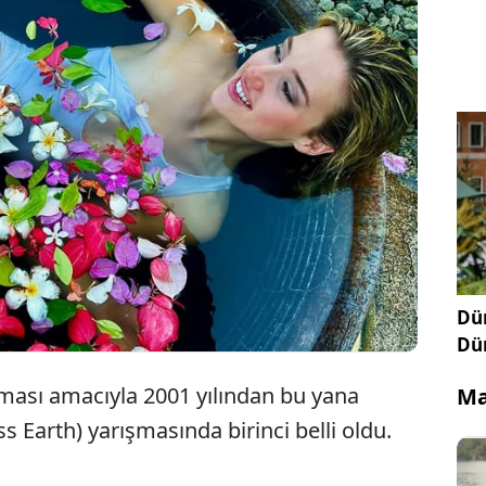
doğal yaşamın korunması amacıyla 13 yıldır
n Yeryüzü Güzeli (20224 Miss Earth) yarışmasında
lı Jessica Lane birinci oldu. Lane, "Doğa ananın sesi
iyorum" dedi.
Dün
Dü
ası amacıyla 2001 yılından bu yana
Ma
 Earth) yarışmasında birinci belli oldu.