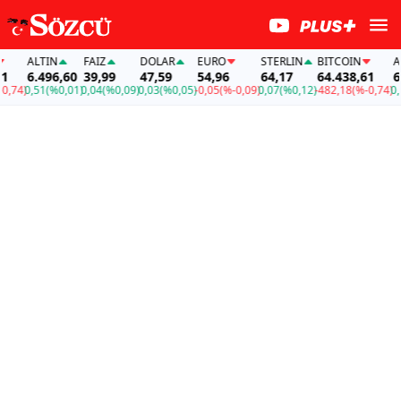
ALTIN
FAİZ
DOLAR
EURO
STERLIN
BITCOIN
ALT
6.496,60
39,99
47,59
54,96
64,17
64.438,61
6.4
74)
0,51
(%0,01)
0,04
(%0,09)
0,03
(%0,05)
-0,05
(%-0,09)
0,07
(%0,12)
-482,18
(%-0,74)
0,51