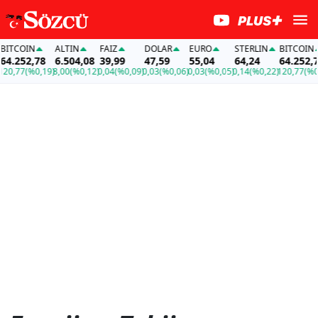
BITCOIN
ALTIN
FAİZ
DOLAR
EURO
STERLIN
BITCOIN
64.252,78
6.504,08
39,99
47,59
55,04
64,24
64.252,7
20,77
(%0,19)
8,00
(%0,12)
0,04
(%0,09)
0,03
(%0,06)
0,03
(%0,05)
0,14
(%0,22)
120,77
(%0,