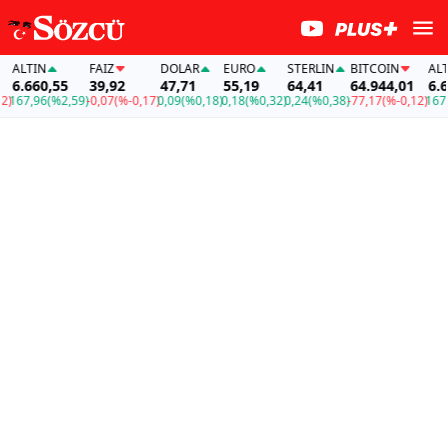
ALTIN
FAİZ
DOLAR
EURO
STERLIN
BITCOIN
ALTIN
6.660,55
39,92
47,71
55,19
64,41
64.944,01
6.660
67,96
(%2,59)
-0,07
(%-0,17)
0,09
(%0,18)
0,18
(%0,32)
0,24
(%0,38)
-77,17
(%-0,12)
167,96