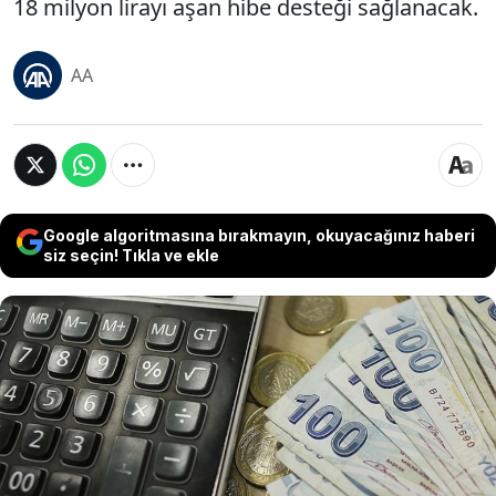
18 milyon lirayı aşan hibe desteği sağlanacak.
AA
Google algoritmasına bırakmayın, okuyacağınız haberi
siz seçin! Tıkla ve ekle
Enerji ve Tabii Kaynaklar Bakanlığı, enerji
tüketimini ve karbon emisyonunu azaltan
işletmeleri teşvik edecek Enerji ve Karbon Azaltımı
(EKA) Destek Programı'nı hayata geçiriyor.
Program kapsamında performans kriterlerini
karşılayan işletmelere enerji giderlerinin yüzde