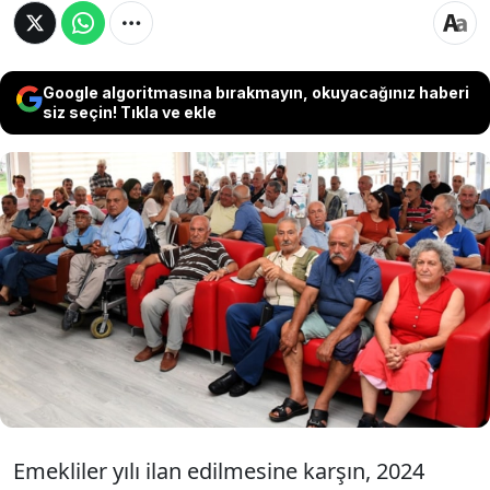
Google algoritmasına bırakmayın, okuyacağınız haberi
siz seçin! Tıkla ve ekle
Türkiye, Avrupa ülkeleri arasında en yüksek
enflasyona sahipken, konu maaşlara
geldiğinde son sıraya geriliyor. Türkiye 286
Euro’luk emekli maaşı ile Avrupa ülkeleri
arasında son sırada. Emeklilere zam yapılsa
bile dipten kurtulamayacağız
Emekliler yılı ilan edilmesine karşın, 2024