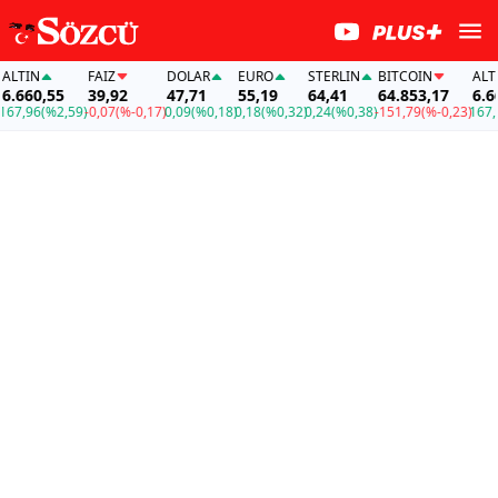
N
FAİZ
DOLAR
EURO
STERLIN
BITCOIN
ALTIN
0,55
39,92
47,71
55,19
64,41
64.853,17
6.660,5
6
(%2,59)
-0,07
(%-0,17)
0,09
(%0,18)
0,18
(%0,32)
0,24
(%0,38)
-151,79
(%-0,23)
167,96
(%2