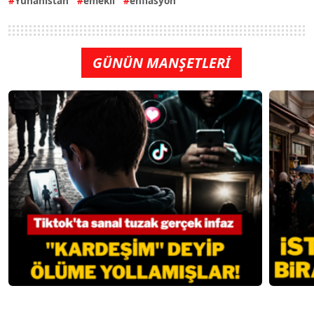
Yunanistan
emekli
enflasyon
GÜNÜN MANŞETLERİ