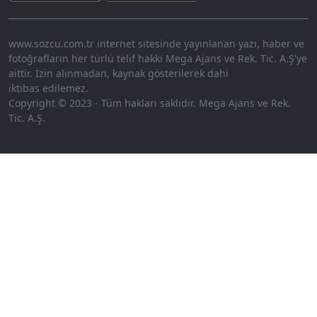
www.sozcu.com.tr internet sitesinde yayınlanan yazı, haber ve
fotoğrafların her türlü telif hakkı Mega Ajans ve Rek. Tic. A.Ş'ye
aittir. İzin alınmadan, kaynak gösterilerek dahi
iktibas edilemez.
Copyright © 2023 - Tüm hakları saklıdır. Mega Ajans ve Rek.
Tic. A.Ş.