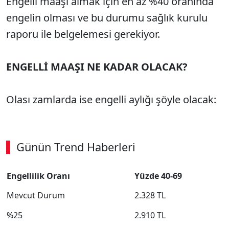
Engelli maaşı almak için en az %40 oranında
engelin olması ve bu durumu sağlık kurulu
raporu ile belgelemesi gerekiyor.
ENGELLİ MAAŞI NE KADAR OLACAK?
Olası zamlarda ise engelli aylığı şöyle olacak:
Günün Trend Haberleri
SÖZCÜ SON DAKİKA
Engellilik Oranı
Yüzde 40-69
Mevcut Durum
2.328 TL
%25
2.910 TL