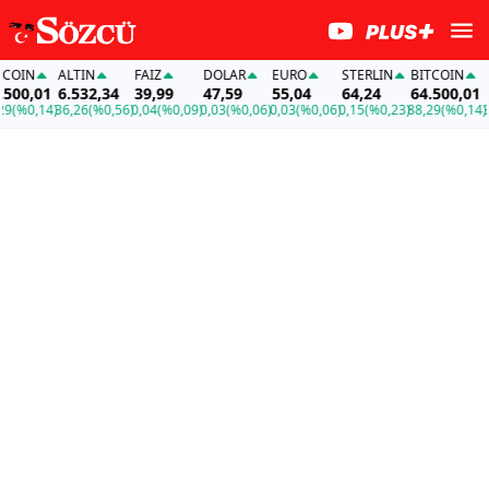
IN
ALTIN
FAİZ
DOLAR
EURO
STERLIN
BITCOIN
ALT
0,01
6.532,34
39,99
47,59
55,04
64,24
64.500,01
6.5
0,14)
36,26
(%0,56)
0,04
(%0,09)
0,03
(%0,06)
0,03
(%0,06)
0,15
(%0,23)
88,29
(%0,14)
36,2