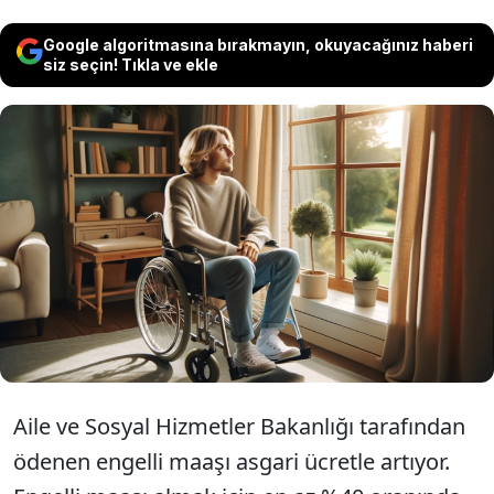
Google algoritmasına bırakmayın, okuyacağınız haberi
siz seçin! Tıkla ve ekle
Engelli maaşı 18 yaşından büyük ve 65 yaşından
küçük kişilere veriliyor. 65 yaşından büyük
olması halinde en az %70 oranında engelinin
bulunması gerekiyor. Asgari ücrete yüzde 50
zam yapılması halinde 3 bin 492 liradan 5 bin
244 liraya yükselecek.
Aile ve Sosyal Hizmetler Bakanlığı tarafından
ödenen engelli maaşı asgari ücretle artıyor.