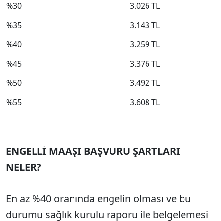
%30
3.026 TL
%35
3.143 TL
%40
3.259 TL
%45
3.376 TL
%50
3.492 TL
%55
3.608 TL
ENGELLİ MAAŞI BAŞVURU ŞARTLARI
NELER?
En az %40 oranında engelin olması ve bu
durumu sağlık kurulu raporu ile belgelemesi