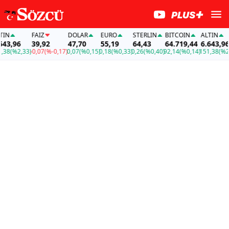
FAİZ
DOLAR
EURO
STERLIN
BITCOIN
ALTIN
,96
39,92
47,70
55,19
64,43
64.719,44
6.643,96
(%2,33)
-0,07
(%-0,17)
0,07
(%0,15)
0,18
(%0,33)
0,26
(%0,40)
92,14
(%0,14)
151,38
(%2,33