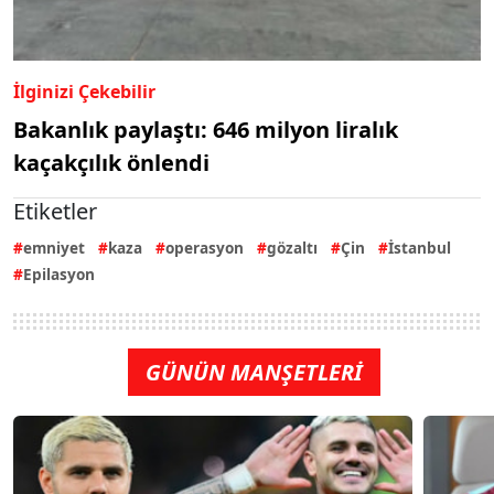
İlginizi Çekebilir
Bakanlık paylaştı: 646 milyon liralık
kaçakçılık önlendi
Etiketler
emniyet
kaza
operasyon
gözaltı
Çin
İstanbul
Epilasyon
GÜNÜN MANŞETLERİ