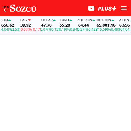
N
FAİZ
DOLAR
EURO
STERLIN
BITCOIN
ALTIN
6,62
39,92
47,70
55,20
64,44
65.001,16
6.656,62
4
(%2,53)
-0,07
(%-0,17)
0,07
(%0,15)
0,19
(%0,34)
0,27
(%0,42)
315,59
(%0,49)
164,04
(%2,