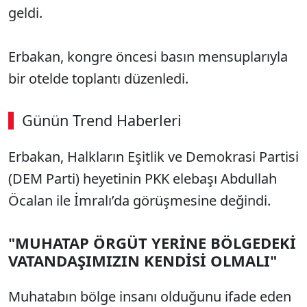
geldi.
Erbakan, kongre öncesi basın mensuplarıyla
bir otelde toplantı düzenledi.
Günün Trend Haberleri
00:03
/ 08:15
Erbakan, Halkların Eşitlik ve Demokrasi Partisi
Sesi Aç
(DEM Parti) heyetinin PKK elebaşı Abdullah
Öcalan ile İmralı’da görüşmesine değindi.
"MUHATAP ÖRGÜT YERİNE BÖLGEDEKİ
VATANDAŞIMIZIN KENDİSİ OLMALI"
Muhatabın bölge insanı olduğunu ifade eden