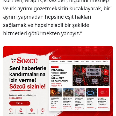
Kürt'ten, Arap'ı Çerkez'den, hiçbirini mezhep
ve ırk ayrımı gözetmeksizin kucaklayarak, bir
ayrım yapmadan hepsine eşit hakları
sağlamak ve hepsine adil bir şekilde
hizmetleri götürmekten yanayız.”