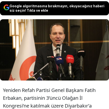
Google algoritmasına bırakmayın, okuyacağınız haberi
siz seçin! Tıkla ve ekle
Yeniden Refah Partisi Genel Başkanı Fatih
Erbakan, DEM Parti'nin İmralı'da PKK
elebaşı Abdullah Öcalan'ı ziyaret etmesinin
ardından sürece ilişkin destek
açıklamasında bulundu.
Yeniden Refah Partisi Genel Başkanı Fatih
Erbakan, partisinin 3’üncü Olağan İl
Kongresi’ne katılmak üzere Diyarbakır’a