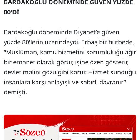
BARDAKOĞLU DÖNEMİNDE GÜVEN YÜZDE
Sesi Aç
80'Dİ
Bardakoğlu döneminde Diyanet’e güven
yüzde 80’lerin üzerindeydi. Erbaş bir hutbede,
“Müslüman, kamu hizmetini sorumluluğu ağır
bir emanet olarak görür, işine özen gösterir,
devlet malını gözü gibi korur. Hizmet sunduğu
insanlara karşı anlayışlı ve sabırlı davranır”
demişti.