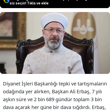
siz seçin! Tıkla ve ekle
7’şer yıl görevde kalan Bardakoğlu ile
Görmez kimseye dava açmadı. Erbaş
ise önceki başkanların aksine 3 bin
dava açtı.
Diyanet İşleri Başkanlığı tepki ve tartışmaların
odağında yer alırken, Başkan Ali Erbaş, 7 yılı
aşkın süre ve 2 bin 689 gündür toplam 3 bin
dava açarak her güne bir dava sığdırdı. Erbaş,