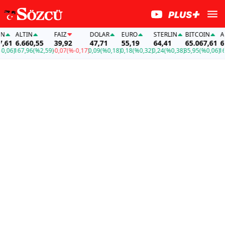
ALTIN
FAİZ
DOLAR
EURO
STERLIN
BITCOIN
ALT
61
6.660,55
39,92
47,71
55,19
64,41
65.067,61
6.6
06)
167,96
(%2,59)
-0,07
(%-0,17)
0,09
(%0,18)
0,18
(%0,32)
0,24
(%0,38)
35,95
(%0,06)
167,