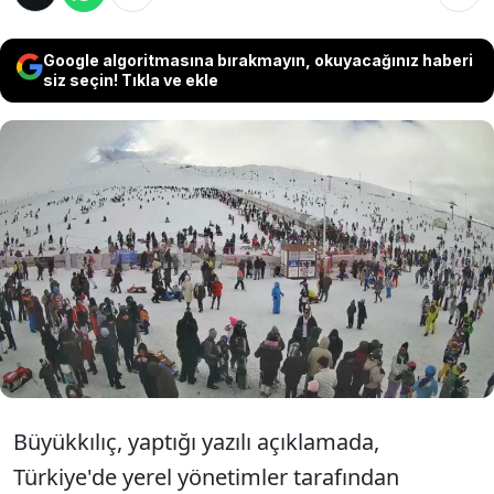
Google algoritmasına bırakmayın, okuyacağınız haberi
siz seçin! Tıkla ve ekle
Kayseri Büyükşehir Belediye Başkanı
Memduh Büyükkılıç, Türkiye'nin önemli kış
turizm merkezlerinden Erciyes'in hafta sonu
yerli ve yabancı 123 bin ziyaretçiyi
ağırladığını bildirdi.
Büyükkılıç, yaptığı yazılı açıklamada,
Türkiye'de yerel yönetimler tarafından