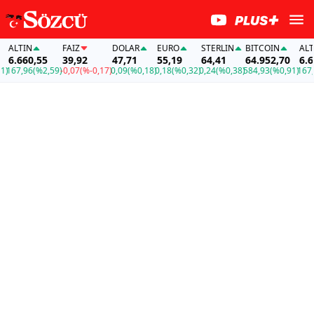
ALTIN
FAİZ
DOLAR
EURO
STERLIN
BITCOIN
ALTIN
6.660,55
39,92
47,71
55,19
64,41
64.952,70
6.660
67,96
(%2,59)
-0,07
(%-0,17)
0,09
(%0,18)
0,18
(%0,32)
0,24
(%0,38)
584,93
(%0,91)
167,96