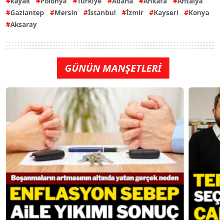
kayak
Polonya
Türkiye
Adana
Ankara
Antalya
Gaziantep
Mersin
İstanbul
İzmir
Kayseri
Konya
Aksaray
GÜNÜN MANŞETLERİ