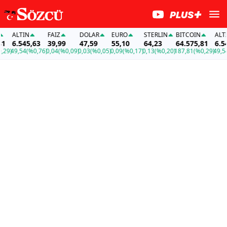
ALTIN
FAİZ
DOLAR
EURO
STERLIN
BITCOIN
ALTIN
6.545,63
39,99
47,59
55,10
64,23
64.575,81
6.545
9)
49,54
(%0,76)
0,04
(%0,09)
0,03
(%0,05)
0,09
(%0,17)
0,13
(%0,20)
187,81
(%0,29)
49,54
(