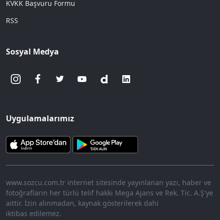
KVKK Başvuru Formu
RSS
Sosyal Medya
Uygulamalarımız
www.sozcu.com.tr internet sitesinde yayınlanan yazı, haber ve
fotoğrafların her türlü telif hakkı Mega Ajans ve Rek. Tic. A.Ş'ye
aittir. İzin alınmadan, kaynak gösterilerek dahi
iktibas edilemez.