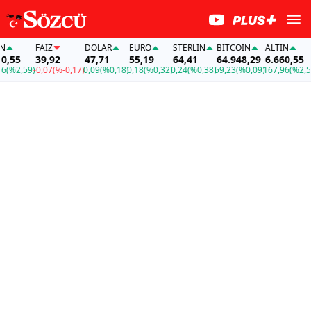
FAİZ
DOLAR
EURO
STERLIN
BITCOIN
ALTIN
FAİ
39,92
47,71
55,19
64,41
64.948,29
6.660,55
39,
,59)
-0,07
(%-0,17)
0,09
(%0,18)
0,18
(%0,32)
0,24
(%0,38)
59,23
(%0,09)
167,96
(%2,59)
-0,0