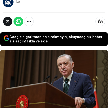
AA
Google algoritmasına bırakmayın, okuyacağınız haberi
siz seçin! Tıkla ve ekle
Cumhurbaşkanı Erdoğan, Hakkari Belediyesi’ne
kayyum atanmasıyla ilgili olarak “hukukun
gereği yaptığını, yapmaya devam edeceğini"
söyledi ve "Yargı burada kanunu değil, hukuku
konuşturmuş ve kararını da buna göre
vermiştir" dedi.