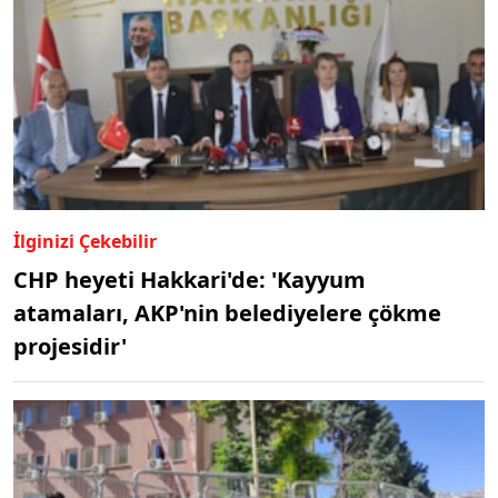
İlginizi Çekebilir
CHP heyeti Hakkari'de: 'Kayyum
atamaları, AKP'nin belediyelere çökme
projesidir'