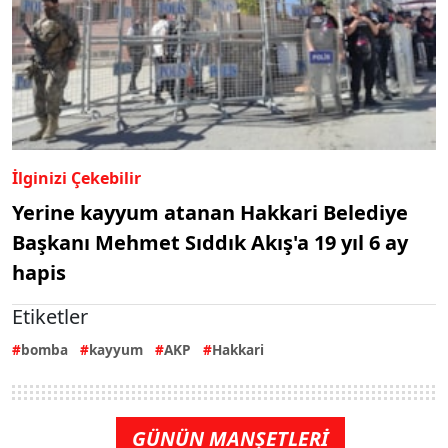
İlginizi Çekebilir
Yerine kayyum atanan Hakkari Belediye
Başkanı Mehmet Sıddık Akış'a 19 yıl 6 ay
hapis
Etiketler
bomba
kayyum
AKP
Hakkari
GÜNÜN MANŞETLERİ