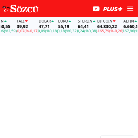
FAİZ
DOLAR
EURO
STERLIN
BITCOIN
ALTIN
F
39,92
47,71
55,19
64,41
64.830,22
6.660,55
3
59)
-0,07
(%-0,17)
0,09
(%0,18)
0,18
(%0,32)
0,24
(%0,38)
-165,79
(%-0,26)
167,96
(%2,59)
-0