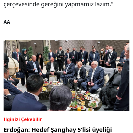
çerçevesinde gereğini yapmamız lazım."
AA
İlginizi Çekebilir
Erdoğan: Hedef Şanghay 5'lisi üyeliği