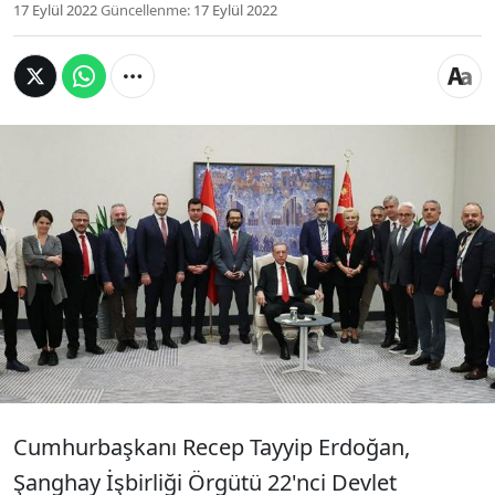
17 Eylül 2022
Güncellenme:
17 Eylül 2022
Cumhurbaşkanı Erdoğan, Özbekistan ziyaretinin
sonunda gazetecilere açıklamalarda bulundu.
"Son zamanlarda içeriden ve dışarıdan 'Türkiye,
bu paraları nereden buluyor?' diye sorular
geliyor" ifadesi üzerine Erdoğan, "Çalışıyoruz,
çalıştığınız zaman para da geliyor. Ülkemize
duyulan güvenle dışarıdan da geliyor" dedi.
Cumhurbaşkanı Recep Tayyip Erdoğan,
Şanghay İşbirliği Örgütü 22'nci Devlet