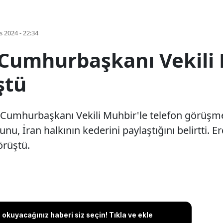
s 2024 - 22:34
 Cumhurbaşkanı Vekili
ştü
umhurbaşkanı Vekili Muhbir'le telefon görüşmesi
nu, İran halkının kederini paylaştığını belirtti.
örüştü.
okuyacağınız haberi siz seçin! Tıkla ve ekle