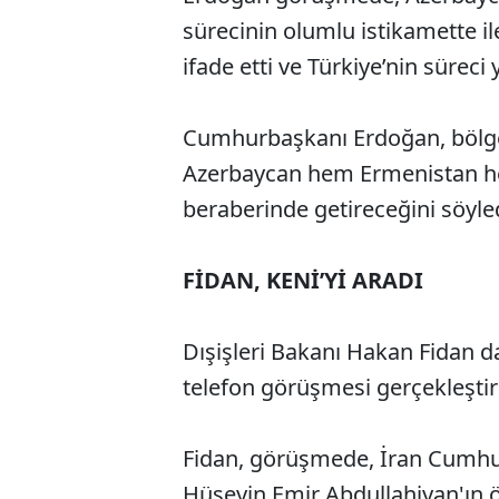
sürecinin olumlu istikamette
ifade etti ve Türkiye’nin süreci y
Cumhurbaşkanı Erdoğan, bölged
Azerbaycan hem Ermenistan hem 
beraberinde getireceğini söyled
FİDAN, KENİ’Yİ ARADI
Dışişleri Bakanı Hakan Fidan da 
telefon görüşmesi gerçekleştir
Fidan, görüşmede, İran Cumhur
Hüseyin Emir Abdullahiyan'ın