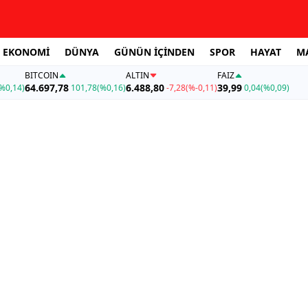
EKONOMİ
DÜNYA
GÜNÜN İÇİNDEN
SPOR
HAYAT
M
BITCOIN
ALTIN
FAİZ
64.697,78
6.488,80
39,99
%0,14)
101,78
(%0,16)
-7,28
(%-0,11)
0,04
(%0,09)