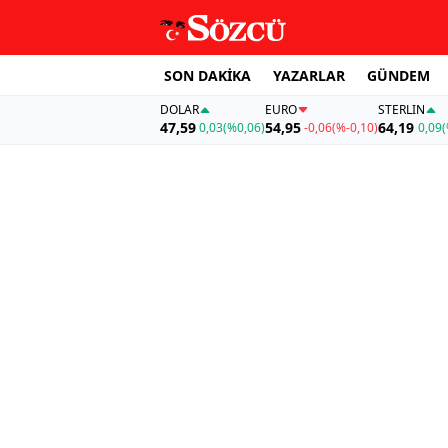
SON DAKİKA
YAZARLAR
GÜNDEM
DOLAR
EURO
STERLIN
47,59
54,95
64,19
0,03
(%0,06)
-0,06
(%-0,10)
0,09
(