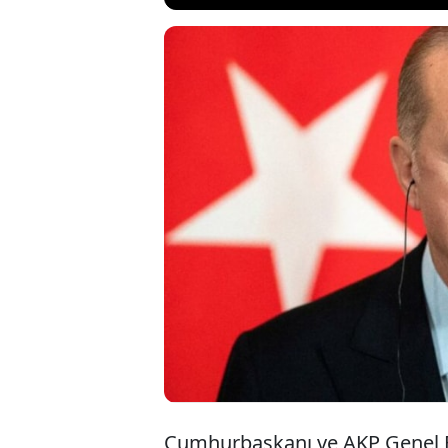
Cumhurbaşkanı
telefon görüşm
yanında olduğun
Erdoğan, daha
görüştü.
Cumhurbaşkanı ve AKP Genel B