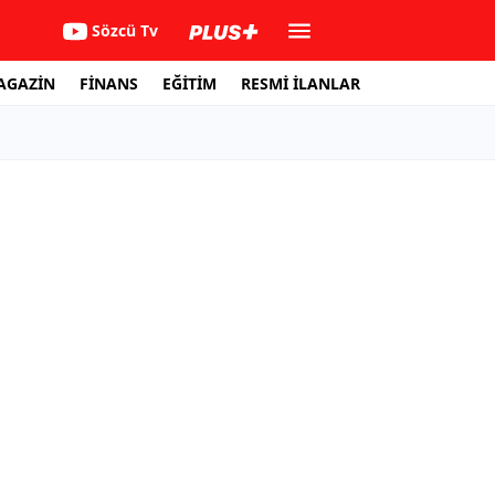
Sözcü Tv
AGAZİN
FİNANS
EĞİTİM
RESMİ İLANLAR