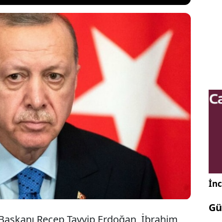
 Erdoğan, İran Cumhurbaşkanı Vekili Muhbir'le
esinde Türkiye’nin bu acılı günlerde İran’ın
u, İran halkının kederini paylaştığını belirtti.
 sonra Azerbaycan Cumhurbaşkanı Aliyev ile de
İnc
Gü
aşkanı Recep Tayyip Erdoğan, İbrahim