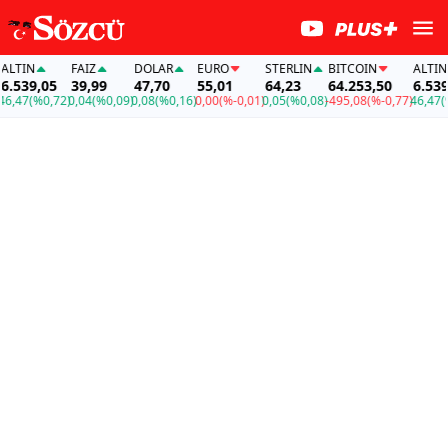
N
FAİZ
DOLAR
EURO
STERLIN
BITCOIN
ALTIN
9,05
39,99
47,70
55,01
64,23
64.253,50
6.539,05
(%0,72)
0,04
(%0,09)
0,08
(%0,16)
0,00
(%-0,01)
0,05
(%0,08)
-495,08
(%-0,77)
46,47
(%0,72