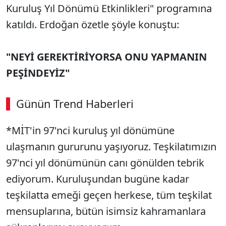
Kuruluş Yıl Dönümü Etkinlikleri" programına
katıldı. Erdoğan özetle şöyle konuştu:
"NEYİ GEREKTİRİYORSA ONU YAPMANIN
PEŞİNDEYİZ"
Günün Trend Haberleri
00:04
/ 09:08
*MİT'in 97'nci kuruluş yıl dönümüne
Sesi Aç
ulaşmanın gururunu yaşıyoruz. Teşkilatımızın
97'nci yıl dönümünün canı gönülden tebrik
ediyorum. Kuruluşundan bugüne kadar
teşkilatta emeği geçen herkese, tüm teşkilat
mensuplarına, bütün isimsiz kahramanlara