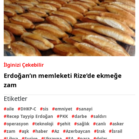
İlginizi Çekebilir
Erdoğan’ın memleketi Rize’de ekmeğe
zam
Etiketler
aile
DHKP-C
sis
emniyet
sanayi
Recep Tayyip Erdoğan
PKK
darbe
saldırı
operasyon
teknoloji
şehit
sağlık
canlı
asker
zam
aşk
haber
Az
Azerbaycan
Irak
İsrail
Libya
Suriye
Ukrayna
EA
para
dolar