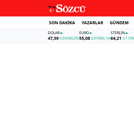
SON DAKİKA
YAZARLAR
GÜNDEM
DOLAR
EURO
STERLIN
47,59
55,08
64,21
0,03
(%0,05)
0,07
(%0,14)
0,11
(%