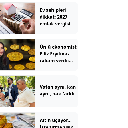
Ev sahipleri
dikkat: 2027
emlak vergisi
hesaplamasında
yeni dönem
başladı!
Ünlü ekonomist
Filiz Eryılmaz
rakam verdi:
İşte altının
geleceği seviye
Vatan aynı, kan
aynı, hak farklı
Altın uçuyor...
İşte tırmanışın