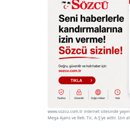
www.sozcu.com.tr internet sitesinde yayınla
Mega Ajans ve Rek. Tic. A.Ş'ye aittir. İzin