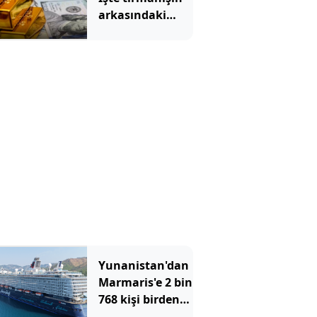
arkasındaki
neden...
Yunanistan'dan
Marmaris'e 2 bin
768 kişi birden
akın etti