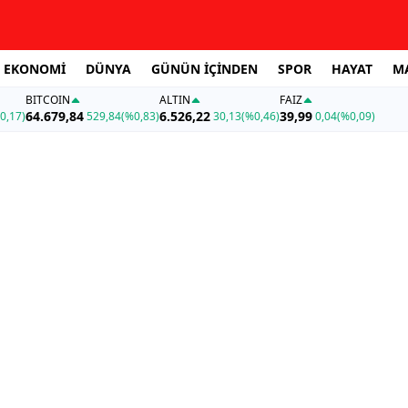
EKONOMİ
DÜNYA
GÜNÜN İÇİNDEN
SPOR
HAYAT
M
BITCOIN
ALTIN
FAİZ
64.679,84
6.526,22
39,99
0,17)
529,84
(%0,83)
30,13
(%0,46)
0,04
(%0,09)