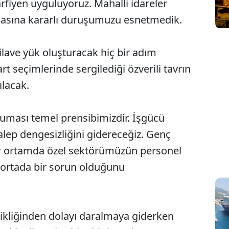
arfiyen uyguluyoruz. Mahalli idareler
asına kararlı duruşumuzu esnetmedik.
 ilave yük oluşturacak hiç bir adım
 seçimlerinde sergilediği özverili tavrın
ılacak.
oruması temel prensibimizdir. İşgücü
alep dengesizliğini gidereceğiz. Genç
 bir ortamda özel sektörümüzün personel
ortada bir sorun olduğunu
kliğinden dolayı daralmaya giderken