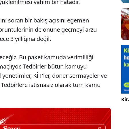
yüklenilmesi vahim bir hatadır.
nı soran bir bakış açısını egemen
görüntülerinin de önüne geçmeyi arzu
e 3 yıllığına değil.
yeceğiz. Bu paket kamuda verimliliği
amaçlıyor. Tedbirler bütün kamuyu
l yönetimler, KİT'ler, döner sermayeler ve
Tedbirlere istisnasız olarak tüm kamu
Kir