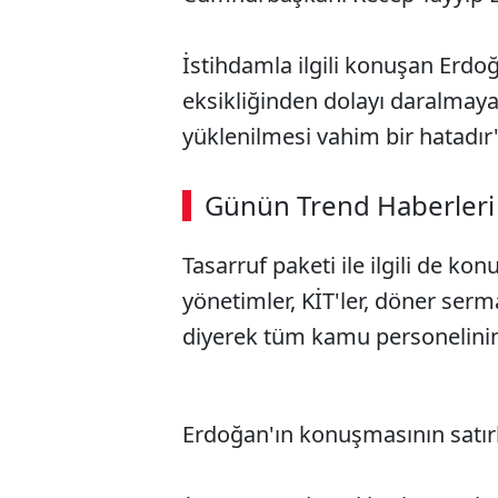
İstihdamla ilgili konuşan Erd
eksikliğinden dolayı daralmaya
yüklenilmesi vahim bir hatadı
ABERİ OKU
➜
Günün Trend Haberleri
Tasarruf paketi ile ilgili de ko
SÖZCÜ SON DAKİKA
yönetimler, KİT'ler, döner ser
diyerek tüm kamu personelinin 
Erdoğan'ın konuşmasının satırb