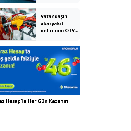
Vatandaşın
akaryakıt
indirimini ÖTV
yuttu!
az Hesap’la Her Gün Kazanın