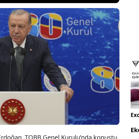
 Recep Tayyip Erdoğan, Türkiye Odalar ve
iği Genel Kurulu’nda konuştu. Erdoğan, "Özel
eman eksikliğinden dolayı daralmaya giderken
ı olarak devlete yüklenilmesi vahim bir hatadır"
Exc
Ek
rdoğan, TOBB Genel Kurulu’nda konuştu.