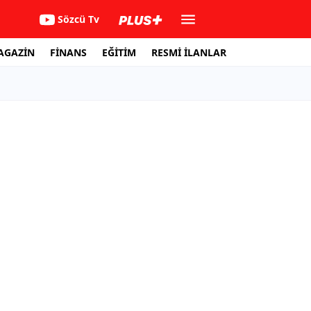
Sözcü Tv
AGAZİN
FİNANS
EĞİTİM
RESMİ İLANLAR