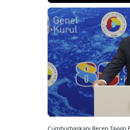
Cumhurbaşkanı
Borsalar Birl
sektörümüz el
istihdam kapıs
dedi.
Cumhurbaşkanı Recep Tayyip E