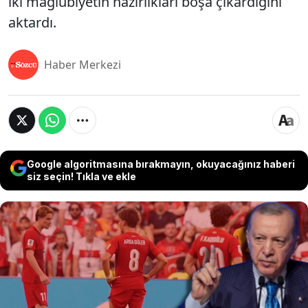
iki mağlubiyetin hazırlıkları boşa çıkardığını
aktardı.
Haber Merkezi
Google algoritmasına bırakmayın, okuyacağınız haberi
siz seçin! Tıkla ve ekle
Gazeteci Fatih Altaylı, Milli Takımın Dünya
Kupası'nda aldığı iki mağlubiyetin Cumhurbaşkanı
Erdoğan'ı çok kızdırdığını anlattı. Erdoğan'a yakın
üst düzey bir isimle yaptığı görüşmenin detaylarını
paylaşan Altaylı, ABD-Türkiye maçı için Erdoğan'ın