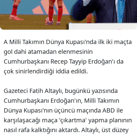
beraberindeki iş insanları ve siyasilerle Los
Angeles'a çıkarma yapmayı planladığını ancak iki
mağlubiyetin hazırlıkları boşa çıkardığını aktardı.
A Milli Takımın Dünya Kupası'nda ilk iki maçta
gol dahi atamadan elenmesinin
Cumhurbaşkanı Recep Tayyip Erdoğan'ı da
çok sinirlendirdiği iddia edildi.
Gazeteci Fatih Altaylı, bugünkü yazısında
Cumhurbaşkanı Erdoğan'ın, Milli Takımın
Dünya Kupası'nın üçüncü maçında ABD ile
karşılaşacağı maça 'çıkartma' yapma planının
nasıl rafa kalktığını aktardı. Altaylı, üst düzey