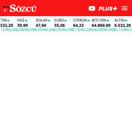
N
FAİZ
DOLAR
EURO
STERLIN
BITCOIN
ALTIN
F
2,20
39,99
47,60
55,06
64,23
64.869,00
6.532,20
3
(%0,56)
0,04
(%0,09)
0,03
(%0,06)
0,05
(%0,09)
0,13
(%0,20)
628,00
(%0,98)
36,12
(%0,56)
0,