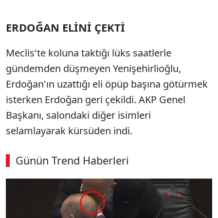
ERDOĞAN ELİNİ ÇEKTİ
Meclis'te koluna taktığı lüks saatlerle
gündemden düşmeyen Yenişehirlioğlu,
Erdoğan'ın uzattığı eli öpüp başına götürmek
isterken Erdoğan geri çekildi. AKP Genel
Başkanı, salondaki diğer isimleri
selamlayarak kürsüden indi.
Günün Trend Haberleri
00:02
/ 09:08
Sesi Aç