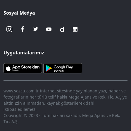
Sosyal Medya
Uygulamalarımız
www.sozcu.com.tr internet sitesinde yayınlanan yazı, haber ve
fotoğrafların her türlü telif hakkı Mega Ajans ve Rek. Tic. A.Ş'ye
aittir. İzin alınmadan, kaynak gösterilerek dahi
iktibas edilemez.
Copyright © 2023 - Tüm hakları saklıdır. Mega Ajans ve Rek.
Tic. A.Ş.