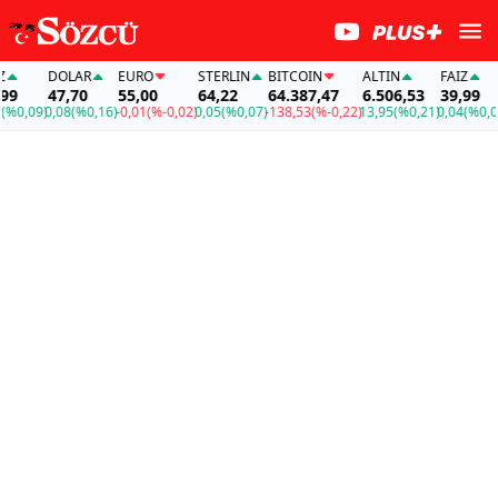
DOLAR
EURO
STERLIN
BITCOIN
ALTIN
FAİZ
47,70
55,00
64,22
64.387,47
6.506,53
39,99
0,09)
0,08
(%0,16)
-0,01
(%-0,02)
0,05
(%0,07)
-138,53
(%-0,22)
13,95
(%0,21)
0,04
(%0,09)
0