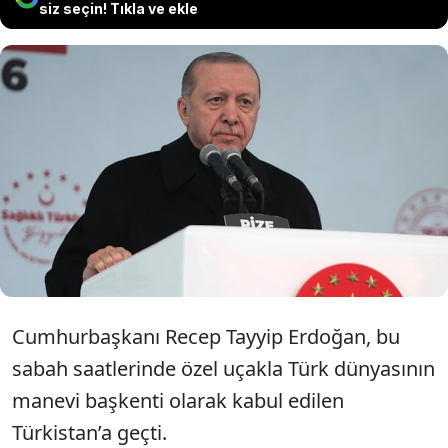
siz seçin! Tıkla ve ekle
Cumhurbaşkanı Recep Tayyip Erdoğan,
Türk Devletleri Teşkilatı (TDT) Gayriresmi
Zirvesi'ne katılmak üzere başkent
Astana'dan Türkistan şehrine hareket etti.
Cumhurbaşkanı Recep Tayyip Erdoğan, bu
sabah saatlerinde özel uçakla Türk dünyasının
manevi başkenti olarak kabul edilen
Türkistan’a geçti.