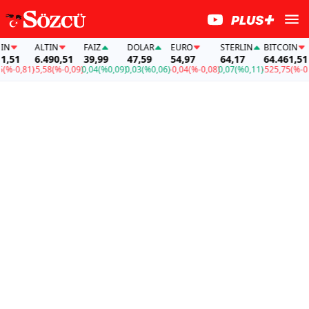
ALTIN
FAİZ
DOLAR
EURO
STERLIN
BITCOIN
A
1
6.490,51
39,99
47,59
54,97
64,17
64.461,51
6
0,81)
-5,58
(%-0,09)
0,04
(%0,09)
0,03
(%0,06)
-0,04
(%-0,08)
0,07
(%0,11)
-525,75
(%-0,81)
-