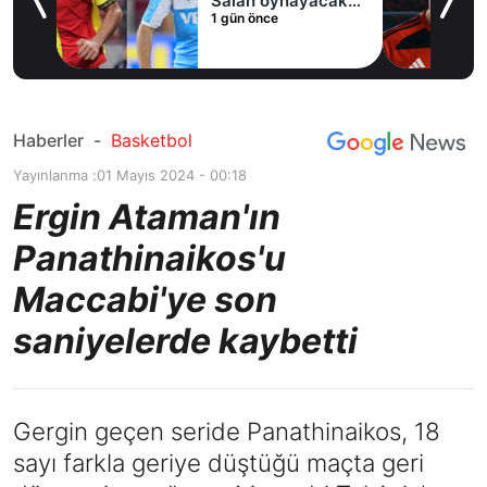
Salah oynayacak
1 gün önce
an
mı?
Haberler
-
Basketbol
Yayınlanma :
01 Mayıs 2024 - 00:18
Ergin Ataman'ın
Panathinaikos'u
Maccabi'ye son
saniyelerde kaybetti
Gergin geçen seride Panathinaikos, 18
sayı farkla geriye düştüğü maçta geri