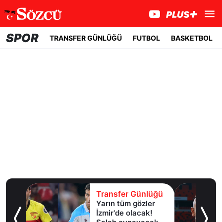
SPOR
TRANSFER GÜNLÜĞÜ
FUTBOL
BASKETBOL
lüğü
Transfer Günlüğü
Yarın tüm gözler
esi!
İzmir'de olacak!