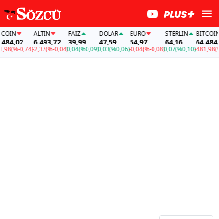
COIN
ALTIN
FAİZ
DOLAR
EURO
STERLIN
BITCOIN
484,02
6.493,72
39,99
47,59
54,97
64,16
64.484,0
98
(%-0,74)
-2,37
(%-0,04)
0,04
(%0,09)
0,03
(%0,06)
-0,04
(%-0,08)
0,07
(%0,10)
-481,98
(%-