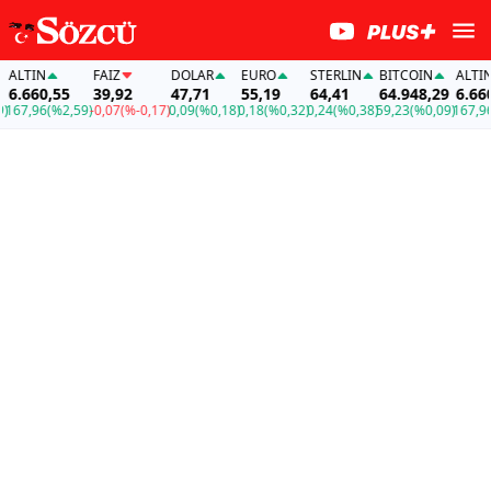
ALTIN
FAİZ
DOLAR
EURO
STERLIN
BITCOIN
ALTIN
6.660,55
39,92
47,71
55,19
64,41
64.948,29
6.660,
67,96
(%2,59)
-0,07
(%-0,17)
0,09
(%0,18)
0,18
(%0,32)
0,24
(%0,38)
59,23
(%0,09)
167,96
(