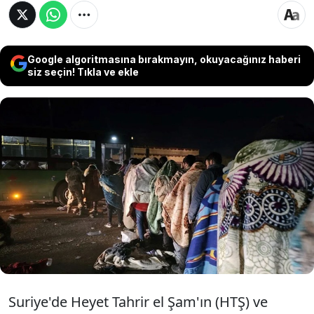
Google algoritmasına bırakmayın, okuyacağınız haberi
siz seçin! Tıkla ve ekle
Suriye'de muhalif güçlerin ilerleyişi sırasında
Irak'a kaçan Esad'ın 1905 askeri, 'yazılı
taahhütname' ile Suriye'ye teslim edildi.
Diktatör Esad'ın kardeşi Mahir Esad'ın komuta
ettiği askerlerin battaniyelere sarılı fotoğrafları
dikkat çekti.
Suriye'de Heyet Tahrir el Şam'ın (HTŞ) ve