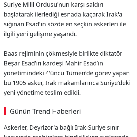
Suriye Milli Ordusu'nun karşı saldırı
başlatarak ilerlediği esnada kaçarak Irak'a
sığınan Esad'ın sözde en seçkin askerleri ile
ilgili yeni gelişme yaşandı.
Baas rejiminin çökmesiyle birlikte diktatör
Beşar Esad’ın kardeşi Mahir Esad’ın
yönetimindeki 4'üncü Tümen’de görev yapan
bu 1905 asker, Irak makamlarınca Suriye’deki
yeni yönetime teslim edildi.
Günün Trend Haberleri
00:02
/ 08:43
Askerler, Deyrizor'a bağlı Irak-Suriye sınır
Sesi Aç