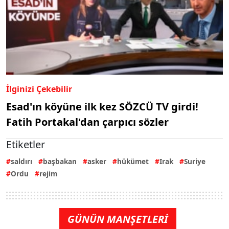
İlginizi Çekebilir
Esad'ın köyüne ilk kez SÖZCÜ TV girdi!
Fatih Portakal'dan çarpıcı sözler
Etiketler
saldırı
başbakan
asker
hükümet
Irak
Suriye
Ordu
rejim
GÜNÜN MANŞETLERİ