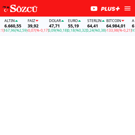
LTIN
FAİZ
DOLAR
EURO
STERLIN
BITCOIN
ALTI
.660,55
39,92
47,71
55,19
64,41
64.984,01
6.66
67,96
(%2,59)
-0,07
(%-0,17)
0,09
(%0,18)
0,18
(%0,32)
0,24
(%0,38)
-133,98
(%-0,21)
167,9