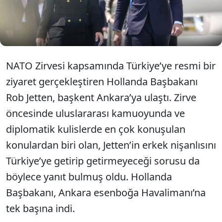
karşılandı. Ülkesinin ilk açık kimlikli eşcinsel
başbakanı olan Jetten’in, uzun süredir birlikte
olduğu Arjantinli nişanlısı Nicolas Keenan resmi
ziyaret programında yer almadı.
NATO Zirvesi kapsamında Türkiye’ye resmi bir
ziyaret gerçekleştiren Hollanda Başbakanı
Rob Jetten, başkent Ankara’ya ulaştı. Zirve
öncesinde uluslararası kamuoyunda ve
diplomatik kulislerde en çok konuşulan
konulardan biri olan, Jetten’in erkek nişanlısını
Türkiye’ye getirip getirmeyeceği sorusu da
böylece yanıt bulmuş oldu. Hollanda
Başbakanı, Ankara esenboğa Havalimanı’na
tek başına indi.