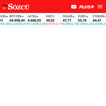
N
BITCOIN
ALTIN
FAİZ
DOLAR
EURO
STERLIN
BI
64.958,44
6.660,55
39,92
47,71
55,19
64,41
64
38)
622,04
(%0,97)
167,96
(%2,59)
-0,07
(%-0,17)
0,09
(%0,18)
0,18
(%0,32)
0,24
(%0,38)
62