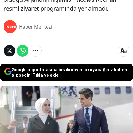
resmi ziyaret programında yer almadı.
Haber Merkezi
Google algoritmasına bırakmayın, okuyacağınız haberi
siz seçin! Tıkla ve ekle
NATO Zirvesi için Ankara'ya gelen Hollanda
Başbakanı Rob Jetten’in erkek nişanlısını zirveye
getirip getirmeyeceği gündem olmuştu. Hollanda
Başbakanı Jetten Ankara’ya tek geldi. Jetten,
Esenboğa Havalimanı’nda Aile ve Sosyal Hizmetler
Bakanı Mahinur Özdemir Göktaş tarafından