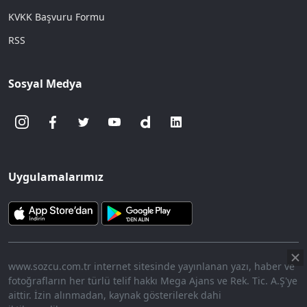
KVKK Başvuru Formu
RSS
Sosyal Medya
Uygulamalarımız
www.sozcu.com.tr internet sitesinde yayınlanan yazı, haber ve
fotoğrafların her türlü telif hakkı Mega Ajans ve Rek. Tic. A.Ş'ye
aittir. İzin alınmadan, kaynak gösterilerek dahi