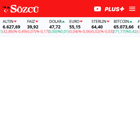
LTIN
FAİZ
DOLAR
EURO
STERLIN
BITCOIN
ALT
.627,69
39,92
47,72
55,15
64,40
65.073,66
6.6
2,86
(%-0,49)
-0,07
(%-0,17)
0,00
(%0,01)
-0,04
(%-0,06)
-0,02
(%-0,03)
271,77
(%0,42)
-32,