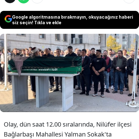
Google algoritmasına bırakmayın, okuyacağınız haberi
siz seçin! Tıkla ve ekle
Bursa'da, boşanma aşamasındaki diş
teknikeri eşi Atilla Çetin'in evinin önünde
tabancayla başından vurup öldürdüğü diş
hekimi Yasemin Uludağ Çetin, toprağa
verildi. Atilla Çetin ise tutuklandı.
Olay, dün saat 12.00 sıralarında, Nilüfer ilçesi
Bağlarbaşı Mahallesi Yalman Sokak'ta