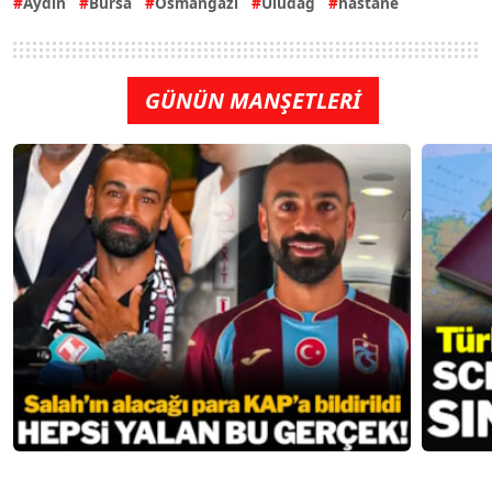
Aydın
Bursa
Osmangazi
Uludağ
hastane
GÜNÜN MANŞETLERİ