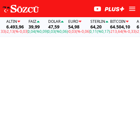
ALTIN
FAİZ
DOLAR
EURO
STERLIN
BITCOIN
ALTI
6.493,96
39,99
47,59
54,98
64,20
64.504,10
6.49
)
-2,13
(%-0,03)
0,04
(%0,09)
0,03
(%0,06)
-0,03
(%-0,06)
0,11
(%0,17)
-213,64
(%-0,33)
-2,13