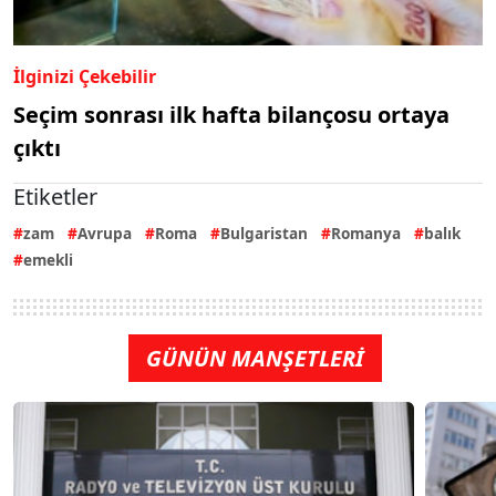
İlginizi Çekebilir
Seçim sonrası ilk hafta bilançosu ortaya
çıktı
Etiketler
zam
Avrupa
Roma
Bulgaristan
Romanya
balık
emekli
GÜNÜN MANŞETLERİ