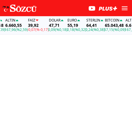
ALTIN
FAİZ
DOLAR
EURO
STERLIN
BITCOIN
ALTIN
6.660,55
39,92
47,71
55,19
64,41
65.043,48
6.660,
167,96
(%2,59)
-0,07
(%-0,17)
0,09
(%0,18)
0,18
(%0,32)
0,24
(%0,38)
57,15
(%0,09)
167,96
(