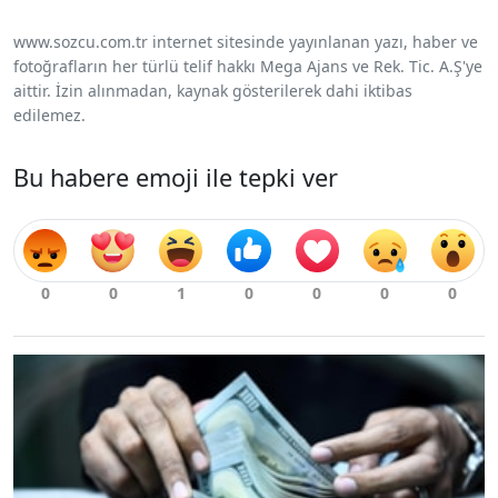
www.sozcu.com.tr internet sitesinde yayınlanan yazı, haber ve
fotoğrafların her türlü telif hakkı Mega Ajans ve Rek. Tic. A.Ş'ye
aittir. İzin alınmadan, kaynak gösterilerek dahi iktibas
edilemez.
Bu habere emoji ile tepki ver