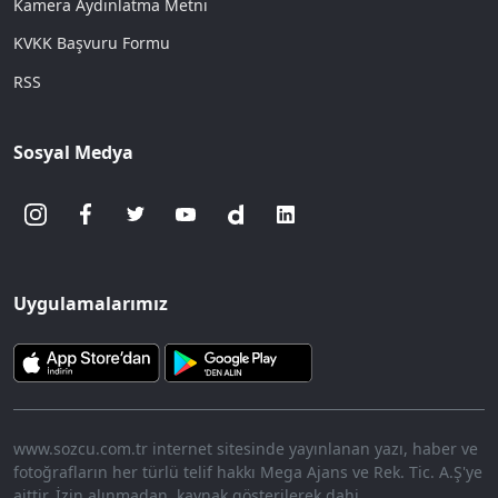
Kamera Aydınlatma Metni
KVKK Başvuru Formu
RSS
Sosyal Medya
Uygulamalarımız
www.sozcu.com.tr internet sitesinde yayınlanan yazı, haber ve
fotoğrafların her türlü telif hakkı Mega Ajans ve Rek. Tic. A.Ş'ye
aittir. İzin alınmadan, kaynak gösterilerek dahi