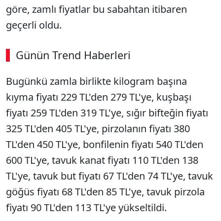
göre, zamlı fiyatlar bu sabahtan itibaren
geçerli oldu.
Günün Trend Haberleri
00:02
/ 08:06
Bugünkü zamla birlikte kilogram başına
Sesi Aç
kıyma fiyatı 229 TL'den 279 TL'ye, kuşbaşı
fiyatı 259 TL'den 319 TL'ye, sığır bifteğin fiyatı
325 TL'den 405 TL'ye, pirzolanın fiyatı 380
TL'den 450 TL'ye, bonfilenin fiyatı 540 TL'den
600 TL'ye, tavuk kanat fiyatı 110 TL'den 138
TL'ye, tavuk but fiyatı 67 TL'den 74 TL'ye, tavuk
göğüs fiyatı 68 TL'den 85 TL'ye, tavuk pirzola
fiyatı 90 TL'den 113 TL'ye yükseltildi.