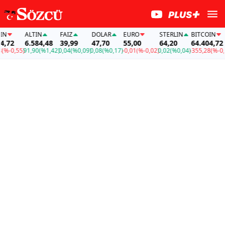
ALTIN
FAİZ
DOLAR
EURO
STERLIN
BITCOIN
72
6.584,48
39,99
47,70
55,00
64,20
64.404,72
-0,55)
91,90
(%1,42)
0,04
(%0,09)
0,08
(%0,17)
-0,01
(%-0,02)
0,02
(%0,04)
-355,28
(%-0,55)