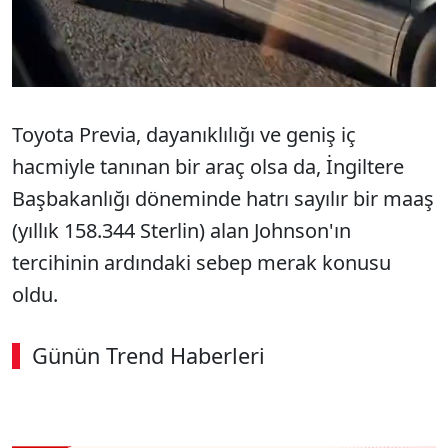
Toyota Previa, dayanıklılığı ve geniş iç
hacmiyle tanınan bir araç olsa da, İngiltere
Başbakanlığı döneminde hatrı sayılır bir maaş
(yıllık 158.344 Sterlin) alan Johnson'ın
tercihinin ardındaki sebep merak konusu
oldu.
Günün Trend Haberleri
00:02
/ 02:14
Sesi Aç