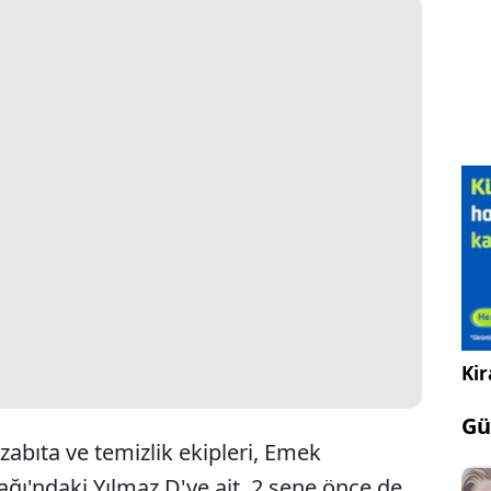
Kir
Gü
abıta ve temizlik ekipleri, Emek
ı'ndaki Yılmaz D'ye ait, 2 sene önce de