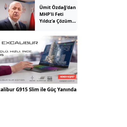
Ümit Özdağ'dan
MHP'li Feti
Yıldız'a Çözüm
süreci tepkisi
alibur G915 Slim ile Güç Yanında