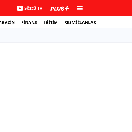
Sözcü Tv
AGAZİN
FİNANS
EĞİTİM
RESMİ İLANLAR