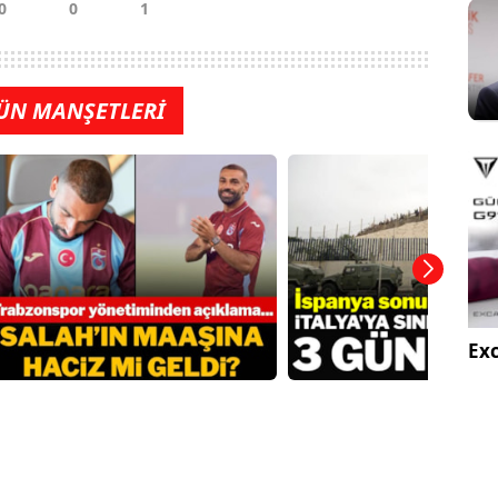
ÜN MANŞETLERİ
Exc