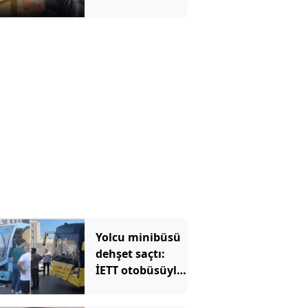
'Demirtaş'
gerginliği!
Salonda sesler
aniden yükseldi
Yolcu minibüsü
dehşet saçtı:
İETT otobüsüyle
kafa kafaya
çarpıştılar