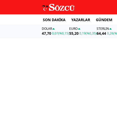
SON DAKİKA
YAZARLAR
GÜNDEM
DOLAR
EURO
STERLIN
47,70
55,20
64,44
0,07
(%0,15)
0,19
(%0,35)
0,26
(%