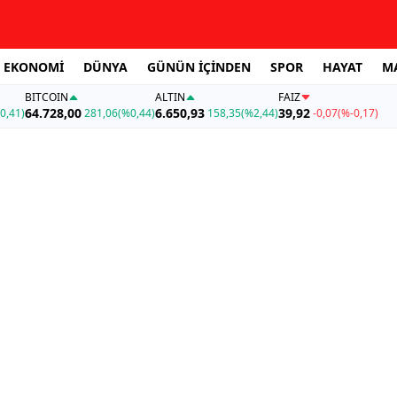
EKONOMİ
DÜNYA
GÜNÜN İÇİNDEN
SPOR
HAYAT
M
BITCOIN
ALTIN
FAİZ
64.728,00
6.650,93
39,92
0,41)
281,06
(%0,44)
158,35
(%2,44)
-0,07
(%-0,17)