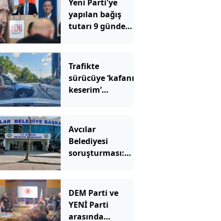
Yeni Parti'ye
yapılan bağış
tutarı 9 günde
300 milyonu
geçti
Trafikte
sürücüye ‘kafanı
keserim’
demişti! Cezası
belli oldu
Avcılar
Belediyesi
soruşturması:
12 kişi
tutuklandı
DEM Parti ve
YENİ Parti
arasında