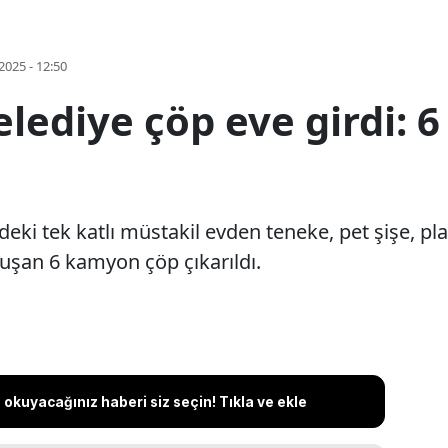
2025 - 12:50
elediye çöp eve girdi:
eki tek katlı müstakil evden teneke, pet şişe, pla
oluşan 6 kamyon çöp çıkarıldı.
okuyacağınız haberi siz seçin! Tıkla ve ekle