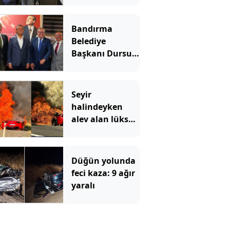
Parti'ye geçti
Bandırma
Belediye
Başkanı Dursun
Mirza Yeni
Parti'ye katıldı
Seyir
halindeyken
alev alan lüks
otomobil
kullanılmaz
hale geldi
Düğün yolunda
feci kaza: 9 ağır
yaralı