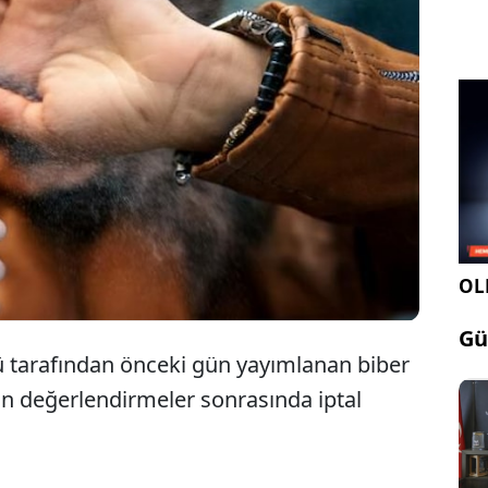
Eskişehir'de biber gazı bulundurulmasını
yasaklayan Valilik kararı, 30 Ocak 2025
tarihinde geri çekildi.
OLE
Gü
ü tarafından önceki gün yayımlanan biber
an değerlendirmeler sonrasında iptal