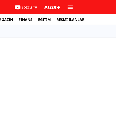
Sözcü Tv
AGAZİN
FİNANS
EĞİTİM
RESMİ İLANLAR