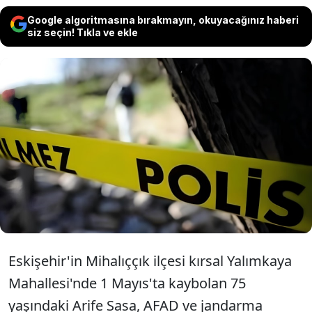
Google algoritmasına bırakmayın, okuyacağınız haberi
siz seçin! Tıkla ve ekle
Eskişehir'de kaybolan Arife Sasa'nın
cesedi, Ankara'nın Nallıhan ilçesinde
baraj gölünde bulundu.
Eskişehir'in Mihalıççık ilçesi kırsal Yalımkaya
Mahallesi'nde 1 Mayıs'ta kaybolan 75
yaşındaki Arife Sasa, AFAD ve jandarma