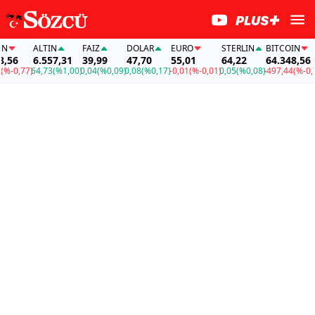
ALTIN
FAİZ
DOLAR
EURO
STERLIN
BITCOIN
6
6.557,31
39,99
47,70
55,01
64,22
64.348,56
0,77)
64,73
(%1,00)
0,04
(%0,09)
0,08
(%0,17)
-0,01
(%-0,01)
0,05
(%0,08)
-497,44
(%-0,77)
6