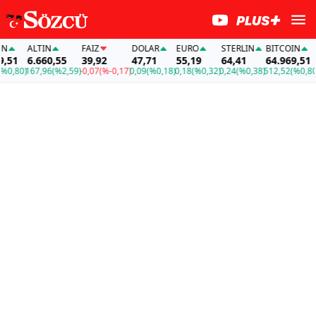
ALTIN
FAİZ
DOLAR
EURO
STERLIN
BITCOIN
A
51
6.660,55
39,92
47,71
55,19
64,41
64.969,51
6
,80)
167,96
(%2,59)
-0,07
(%-0,17)
0,09
(%0,18)
0,18
(%0,32)
0,24
(%0,38)
512,52
(%0,80)
16