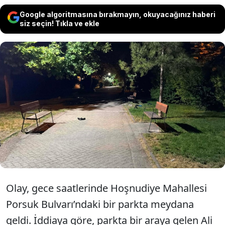
Google algoritmasına bırakmayın, okuyacağınız haberi
siz seçin! Tıkla ve ekle
Eskişehir'in Tepebaşı ilçesinde iddiaya
göre parkta alkol alan arkadaşlar
arasında çıkan kavgada 3 kişi
yaralandı.
Olay, gece saatlerinde Hoşnudiye Mahallesi
Porsuk Bulvarı’ndaki bir parkta meydana
geldi. İddiaya göre, parkta bir araya gelen Ali