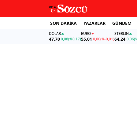
SON DAKİKA
YAZARLAR
GÜNDEM
DOLAR
EURO
STERLIN
47,70
55,01
64,24
0,08
(%0,17)
0,00
(%-0,01)
0,06
(