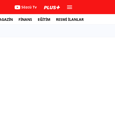
Sözcü Tv
AGAZİN
FİNANS
EĞİTİM
RESMİ İLANLAR