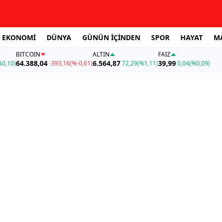
EKONOMİ
DÜNYA
GÜNÜN İÇİNDEN
SPOR
HAYAT
M
BITCOIN
ALTIN
FAİZ
64.388,04
6.564,87
39,99
%0,10)
-393,16
(%-0,61)
72,29
(%1,11)
0,04
(%0,09)