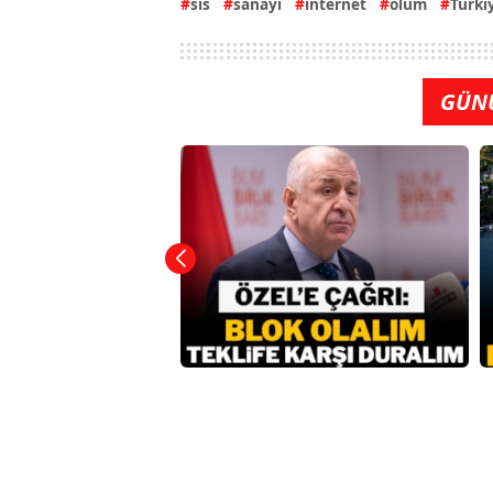
sis
sanayi
internet
ölüm
Türki
GÜN