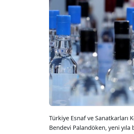
Türkiye Esna
Bendevi Pala
sonuçlandığı
ağır cezaları
Türkiye Esnaf ve Sanatkarları
Bendevi Palandöken, yeni yıla b