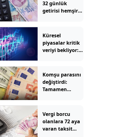
32 günlük
getirisi hemşire
maaşını solladı
Küresel
piyasalar kritik
veriyi bekliyor:
Gözler ABD'de
Komşu parasını
değiştirdi:
Tamamen
euroya geçti
Vergi borcu
olanlara 72 aya
varan taksit
fırsatı