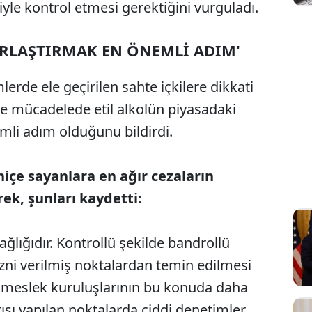
iyle kontrol etmesi gerektiğini vurguladı.
ORLAŞTIRMAK EN ÖNEMLİ ADIM'
erde ele geçirilen sahte içkilere dikkati
e mücadelede etil alkolün piyasadaki
mli adım olduğunu bildirdi.
hiçe sayanlara en ağır cezaların
rek, şunları kaydetti:
ğlığıdır. Kontrollü şekilde bandrollü
 izni verilmiş noktalardan temin edilmesi
e meslek kuruluşlarının bu konuda daha
atışı yapılan noktalarda ciddi denetimler