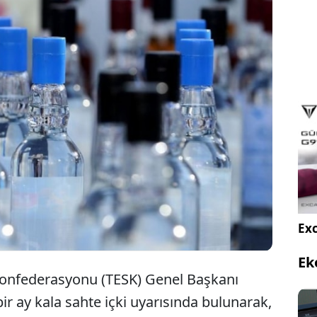
f ve Sanatkarları Konfederasyonu (TESK) Başkanı
ndöken, alkollü içeceklerde sahteciliğin ölümle
na işaret ederken insan sağlığını hiçe sayanlara en
n verilmesi gerektiğini belirtti.
Exc
Ek
 Konfederasyonu (TESK) Genel Başkanı
ir ay kala sahte içki uyarısında bulunarak,