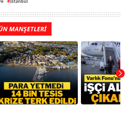
ye
İstanbul
ÜN MANŞETLERİ