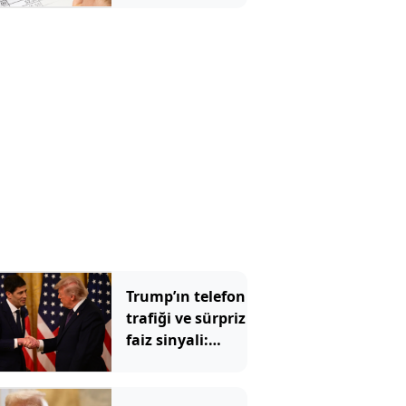
Trump’ın telefon
trafiği ve sürpriz
faiz sinyali:
Fed'de neler
oluyor?