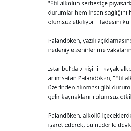
"Etil alkolün serbestçe piyasad
durumlar hem insan sağlığını h
olumsuz etkiliyor" ifadesini kul
Palandöken, yazılı açıklamasınd
nedeniyle zehirlenme vakaların
İstanbul'da 7 kişinin kaçak alko
anımsatan Palandöken, "Etil al
üzerinden alınması gibi duruml
gelir kaynaklarını olumsuz etkil
Palandöken, alkollü içeceklerd
işaret ederek, bu nedenle devle