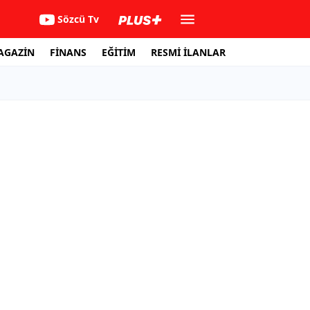
Sözcü Tv
AGAZİN
FİNANS
EĞİTİM
RESMİ İLANLAR