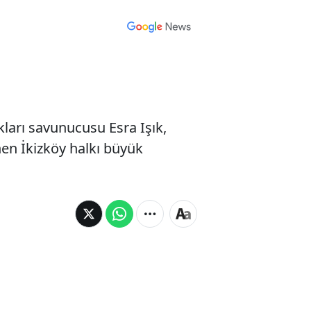
ları savunucusu Esra Işık,
enen İkizköy halkı büyük