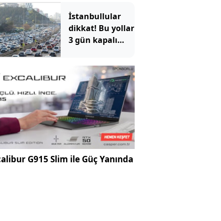
bulundu
İstanbullular
dikkat! Bu yollar
3 gün kapalı
olacak
alibur G915 Slim ile Güç Yanında