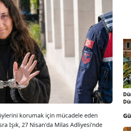
 tutuklanarak cezaevine gönderilen Akbelen
e yaşam hakları savunucusu Esra Işık, tahliye edildi.
tuklu olan Işık hakkında verilen tahliye kararını
köy halkı büyük mutluluk yaşadı.
Dün
Dü
köylerini korumak için mücadele eden
Gü
sra Işık, 27 Nisan'da Milas Adliyesi'nde