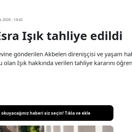
s 2026 - 14:42
sra Işık tahliye edildi
vine gönderilen Akbelen direnişçisi ve yaşam hak
lu olan Işık hakkında verilen tahliye kararını öğr
okuyacağınız haberi siz seçin! Tıkla ve ekle