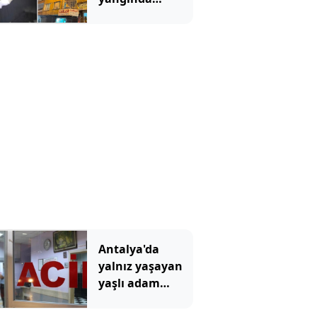
hayatını
kaybetti
Antalya'da
yalnız yaşayan
yaşlı adam
evinde ölü