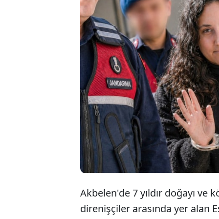
27 Nisan'da
direnişçisi v
42 gündür tu
öğrenen İkiz
Akbelen'de 7 yıldır doğayı ve 
direnişçiler arasında yer alan E