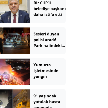
Bir CHP’li
belediye başkanı
daha istifa etti
Sesleri duyan
polisi aradı!
Park halindeki
araçtan vahşet
çıktı
Yumurta
işletmesinde
yangın
91 yaşındaki
yatalak hasta
yangında