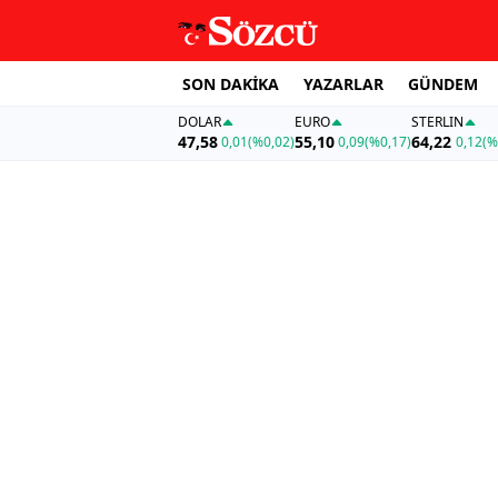
SON DAKİKA
YAZARLAR
GÜNDEM
DOLAR
EURO
STERLIN
47,58
55,10
64,22
0,01
(%0,02)
0,09
(%0,17)
0,12
(%