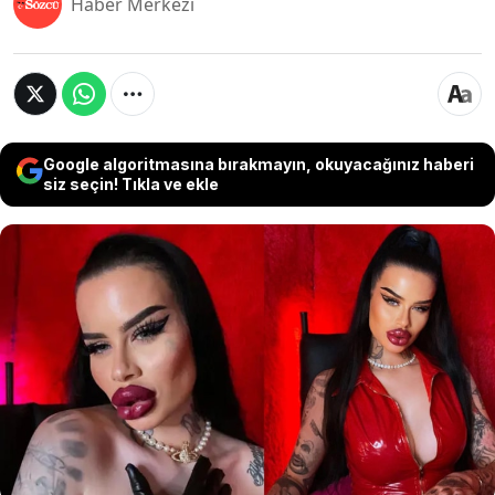
Haber Merkezi
Google algoritmasına bırakmayın, okuyacağınız haberi
siz seçin! Tıkla ve ekle
Kendisini tanımlarken 'Botoks bağımlısıyım'
diyen Fetisch Barbie ' isimli sosyal medya
fenomeni kadın estetik için tam 50 bin sterlin (2
milyon TL) harcadı. Fenomen kadın tüm yüzüne
botoks yaptırmanın dışında yanaklarına,
çenesine, burnuna ve dudaklarına da dolgu
yaptırdı